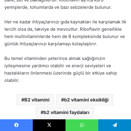
yemişlerde, tohumlarda ve bazı sebzelerde bulunur.
Her ne kadar ihtiyaçlarınızı gıda kaynakları ile karşılamak ilk
tercih olsa da, takviye de mevcuttur. Riboflavin genellikle
hem multivitaminlerde hem de B kompleksinde bulunur ve
günlük ihtiyaçlarınızı karşılamayı kolaylaştırır.
Bu temel vitaminden yeterince almak sağlığınızın
iyileşmesine yardımcı olabilir ve enerji seviyeleri ve
hastalıkların önlenmesi üzerinde güçlü bir etkiye sahip
olabilir.
B2 vitamini
b2 vitamini eksikliği
b2 vitamini faydaları
b2 vitamini içeren gıdalar
Riboflavin
Facebook
X
WhatsApp
Telegram