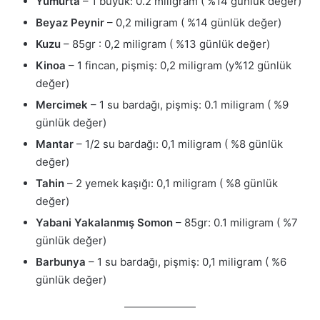
Yumurta
– 1 büyük: 0.2 miligram ( %14 günlük değer)
Beyaz Peynir
– 0,2 miligram ( %14 günlük değer)
Kuzu
– 85gr : 0,2 miligram ( %13 günlük değer)
Kinoa
– 1 fincan, pişmiş: 0,2 miligram (y%12 günlük
değer)
Mercimek
– 1 su bardağı, pişmiş: 0.1 miligram ( %9
günlük değer)
Mantar
– 1/2 su bardağı: 0,1 miligram ( %8 günlük
değer)
Tahin
– 2 yemek kaşığı: 0,1 miligram ( %8 günlük
değer)
Yabani Yakalanmış Somon
– 85gr: 0.1 miligram ( %7
günlük değer)
Barbunya
– 1 su bardağı, pişmiş: 0,1 miligram ( %6
günlük değer)