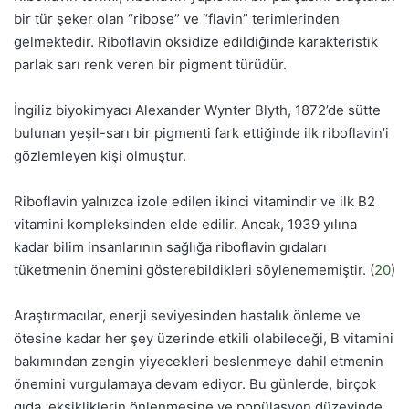
bir tür şeker olan “ribose” ve “flavin” terimlerinden
gelmektedir. Riboflavin oksidize edildiğinde karakteristik
parlak sarı renk veren bir pigment türüdür.
İngiliz biyokimyacı Alexander Wynter Blyth, 1872’de sütte
bulunan yeşil-sarı bir pigmenti fark ettiğinde ilk riboflavin’i
gözlemleyen kişi olmuştur.
Riboflavin yalnızca izole edilen ikinci vitamindir ve ilk B2
vitamini kompleksinden elde edilir. Ancak, 1939 yılına
kadar bilim insanlarının sağlığa riboflavin gıdaları
tüketmenin önemini gösterebildikleri söylenememiştir. (
20
)
Araştırmacılar, enerji seviyesinden hastalık önleme ve
ötesine kadar her şey üzerinde etkili olabileceği, B vitamini
bakımından zengin yiyecekleri beslenmeye dahil etmenin
önemini vurgulamaya devam ediyor. Bu günlerde, birçok
gıda, eksikliklerin önlenmesine ve popülasyon düzeyinde