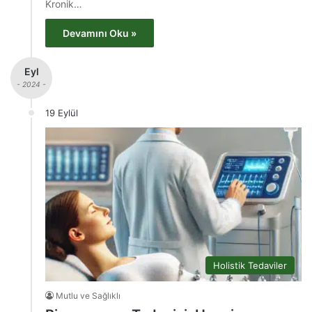
Kronik…
Devamını Oku »
Eyl
- 2024 -
19 Eylül
Holistik Tedaviler
Mutlu ve Sağlıklı