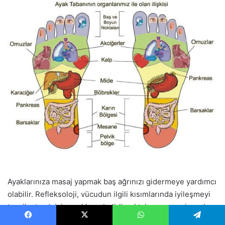
Ayaklarınıza masaj yapmak baş ağrınızı gidermeye yardımcı
olabilir. Refleksoloji, vücudun ilgili kısımlarında iyileşmeyi
teşvik etmek için ayakların belirli noktalarına masaj yapılan
Geleneksel Çin Tıbbı şifa sanatıdır. Araştırmacılar,
Facebook
X
WhatsApp
Telegram