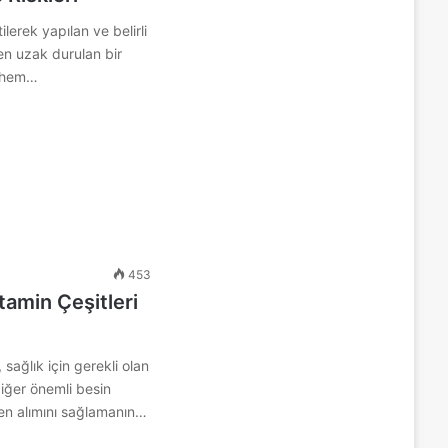
lerek yapılan ve belirli
en uzak durulan bir
, hem…
453
itamin Çeşitleri
 sağlık için gerekli olan
diğer önemli besin
en alımını sağlamanın…