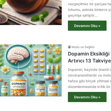
vazgeçilmez bir parçası ha
tohumu, aslında binlerce y
geçmişe sahiptir.…
Devamını Oku »
Mutlu ve Sağlıklı
Dopamin Eksikliği
Artırıcı 13 Takviye
Dopamin, beyinde önemli iş
nörotransmitterdir ve motiv
hafıza gibi birçok zihinsel 
düzenlenmesinde kritik bir
Devamını Oku »