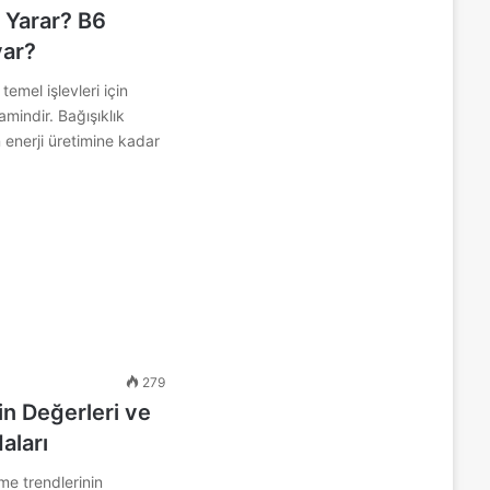
e Yarar? B6
var?
emel işlevleri için
amindir. Bağışıklık
enerji üretimine kadar
279
n Değerleri ve
aları
nme trendlerinin