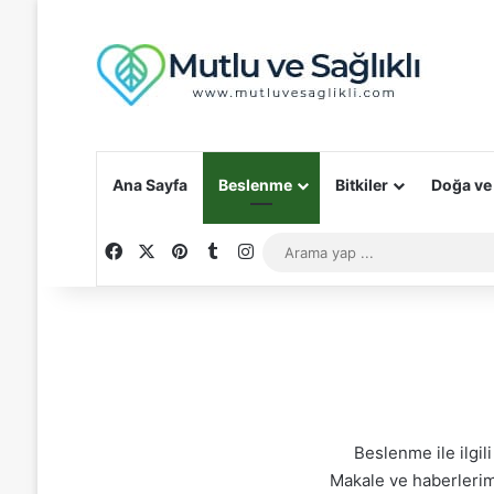
Ana Sayfa
Beslenme
Bitkiler
Doğa ve
Facebook
X
Pinterest
Tumblr
Instagram
Beslenme ile ilgil
Makale ve haberlerim