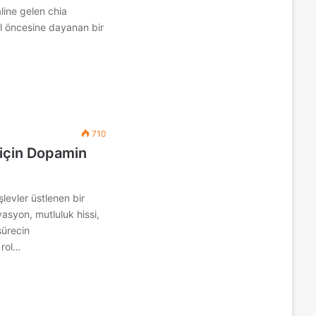
line gelen chia
ıl öncesine dayanan bir
710
 için Dopamin
levler üstlenen bir
asyon, mutluluk hissi,
sürecin
 rol…