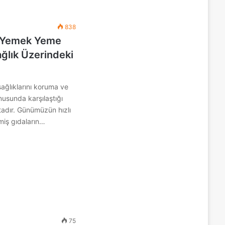
838
ış Yemek Yeme
ağlık Üzerindeki
ağlıklarını koruma ve
usunda karşılaştığı
tadır. Günümüzün hızlı
miş gıdaların…
75