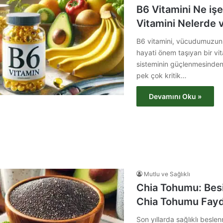
B6 Vitamini Ne iş
Vitamini Nelerde 
B6 vitamini, vücudumuzun t
hayati önem taşıyan bir vit
sisteminin güçlenmesinden 
pek çok kritik…
Devamını Oku »
Mutlu ve Sağlıklı
Chia Tohumu: Besi
Chia Tohumu Fayd
Son yıllarda sağlıklı besle