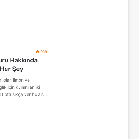
988
ürü Hakkında
 Her Şey
i olan limon ve
lık için kullanılan iki
l tıpta sıkça yer bulan…