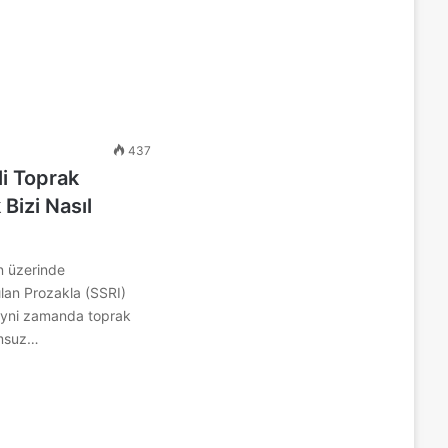
437
li Toprak
 Bizi Nasıl
in üzerinde
ılan Prozakla (SSRI)
 ayni zamanda toprak
umsuz…