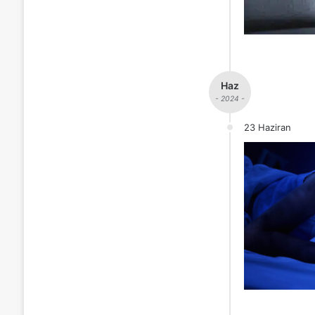
Haz
- 2024 -
23 Haziran