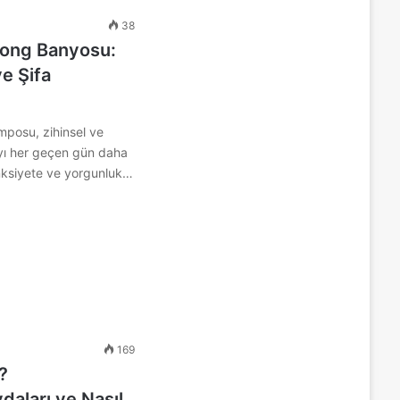
38
ong Banyosu:
e Şifa
posu, zihinsel ve
yı her geçen gün daha
 anksiyete ve yorgunluk…
169
?
aları ve Nasıl