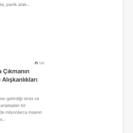
da, panik atak…
141
a Çıkmanın
 Alışkanlıkları
n getirdiği stres ve
rşılaşılan bir
de milyonlarca insanın
bu…