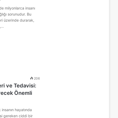
e milyonlarca insanı
ğlığı sorunudur. Bu
eri üzerinde durarak,
i,…
206
eri ve Tedavisi:
irecek Önemli
ok insanın hayatında
si gereken ciddi bir