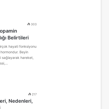
303
Dopamin
ığı Belirtileri
çok hayati fonksiyonu
e hormondur. Beyin
imi sağlayarak hareket,
issi,…
217
eri, Nedenleri,
i