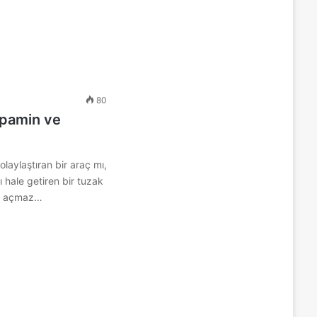
80
pamin ve
laylaştıran bir araç mı,
 hale getiren bir tuzak
r açmaz…