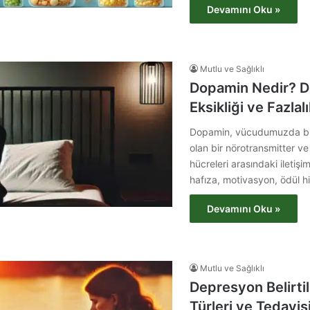
Devamını Oku »
Mutlu ve Sağlıklı
Dopamin Nedir? 
Eksikliği ve Fazlalıl
Dopamin, vücudumuzda bir
olan bir nörotransmitter v
hücreleri arasındaki iletiş
hafıza, motivasyon, ödül h
Devamını Oku »
Mutlu ve Sağlıklı
Depresyon Belirtil
Türleri ve Tedavis