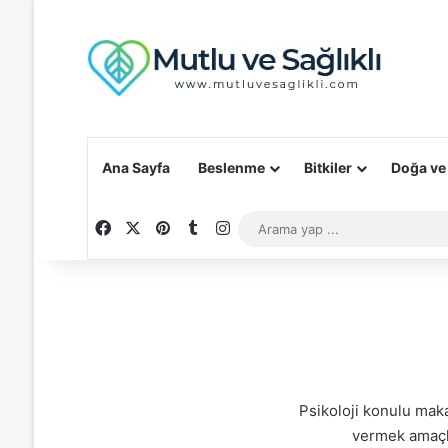
Ana Sayfa
Beslenme
Bitkiler
Doğa ve
Facebook
X
Pinterest
Tumblr
Instagram
Psikoloji konulu maka
vermek amaçlı