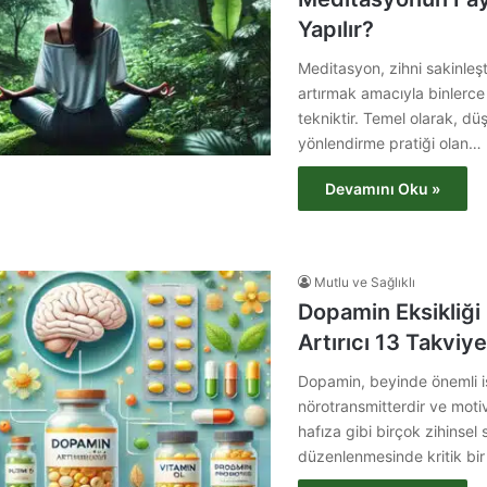
Yapılır?
Meditasyon, zihni sakinleşt
artırmak amacıyla binlerce 
tekniktir. Temel olarak, d
yönlendirme pratiği olan…
Devamını Oku »
Mutlu ve Sağlıklı
Dopamin Eksikliği
Artırıcı 13 Takviye
Dopamin, beyinde önemli iş
nörotransmitterdir ve motiv
hafıza gibi birçok zihinsel 
düzenlenmesinde kritik bir