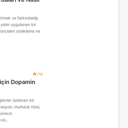
irmek ve farkındalığı
yıldır uygulanan bir
üşünceleri odaklama ve
710
 için Dopamin
levler üstlenen bir
asyon, mutluluk hissi,
sürecin
 rol…