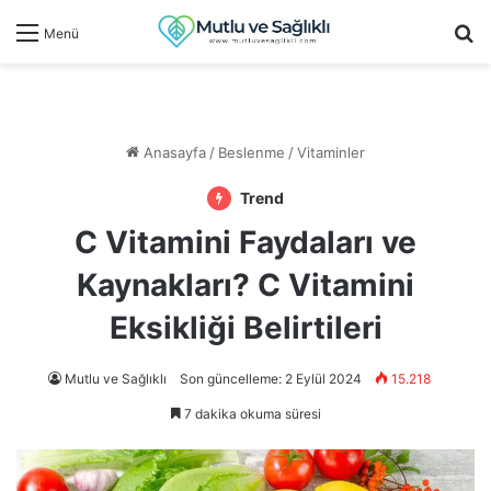
Ar
Menü
Anasayfa
/
Beslenme
/
Vitaminler
Trend
C Vitamini Faydaları ve
Kaynakları? C Vitamini
Eksikliği Belirtileri
Mutlu ve Sağlıklı
Son güncelleme: 2 Eylül 2024
15.218
7 dakika okuma süresi