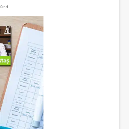
üresi