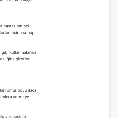
t hastasının bol
 ilerlemesine sebep
i gibi kullanmalarına
ezliğine girerler,
ları ömür boyu ilaca
astalara vermeye
ilo vermesinin