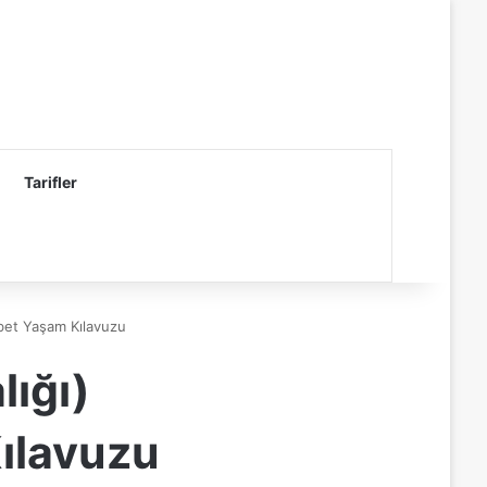
Tarifler
yabet Yaşam Kılavuzu
lığı)
Kılavuzu