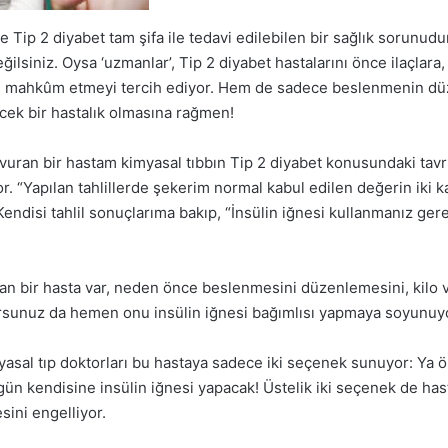
e Tip 2 diyabet tam şifa ile tedavi edilebilen bir sağlık sorunudu
lsiniz. Oysa ‘uzmanlar’, Tip 2 diyabet hastalarını önce ilaçlara,
u mahkûm etmeyi tercih ediyor. Hem de sadece beslenmenin d
ecek bir hastalık olmasına rağmen!
uran bir hastam kimyasal tıbbın Tip 2 diyabet konusundaki tavrı
r. “Yapılan tahlillerde şekerim normal kabul edilen değerin iki k
disi tahlil sonuçlarıma bakıp, “İnsülin iğnesi kullanmanız ger
lan bir hasta var, neden önce beslenmesini düzenlemesini, kilo 
rsunuz da hemen onu insülin iğnesi bağımlısı yapmaya soyunu
asal tıp doktorları bu hastaya sadece iki seçenek sunuyor: Ya ö
gün kendisine insülin iğnesi yapacak! Üstelik iki seçenek de hast
sini engelliyor.