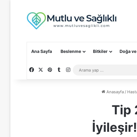
Ana Sayfa
Beslenme
Bitkiler
Doğa ve
Facebook
X
Pinterest
Tumblr
Instagram
Anasayfa
/
Hasta
Tip 
İyileşi