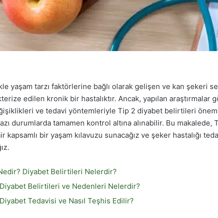
kle yaşam tarzı faktörlerine bağlı olarak gelişen ve kan şekeri se
erize edilen kronik bir hastalıktır. Ancak, yapılan araştırmalar 
şiklikleri ve tedavi yöntemleriyle Tip 2 diyabet belirtileri önem
ta bazı durumlarda tamamen kontrol altına alınabilir. Bu makalede, 
r kapsamlı bir yaşam kılavuzu sunacağız ve şeker hastalığı tedavi
ız.
Nedir? Diyabet Belirtileri Nelerdir?
 Diyabet Belirtileri ve Nedenleri Nelerdir?
 Diyabet Tedavisi ve Nasıl Teşhis Edilir?