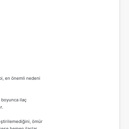
ibi, en önemli nedeni
i boyunca ilaç
r.
eştirilemediğini, ömür
rkese hemen ilaçlar