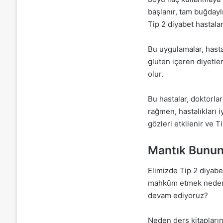
başlanır, tam buğdaylı
Tip 2 diyabet hastaları
Bu uygulamalar, hasta
gluten içeren diyetle
olur.
Bu hastalar, doktorlar
rağmen, hastalıkları i
gözleri etkilenir ve T
Mantık Bunun
Elimizde Tip 2 diyabe
mahkûm etmek neden? 
devam ediyoruz?
Neden ders kitapları