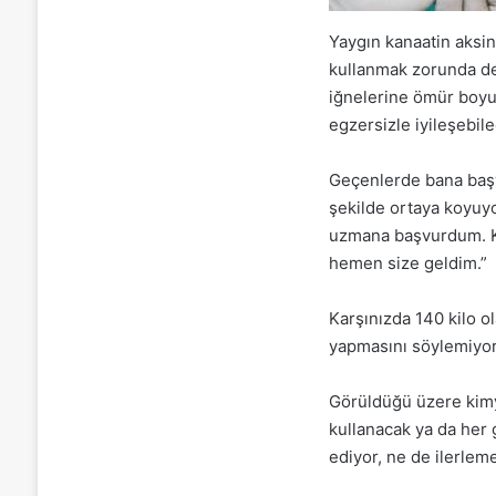
Yaygın kanaatin aksin
kullanmak zorunda deği
iğnelerine ömür boy
egzersizle iyileşebil
Geçenlerde bana başv
şekilde ortaya koyuyo
uzmana başvurdum. Ken
hemen size geldim.”
Karşınızda 140 kilo o
yapmasını söylemiyo
Görüldüğü üzere kimy
kullanacak ya da her 
ediyor, ne de ilerleme