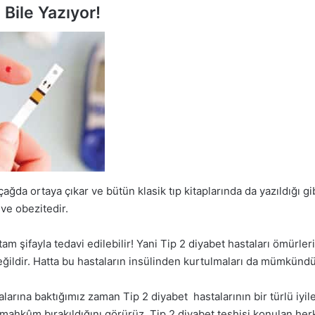
 Bile Yazıyor!
çağda ortaya çıkar ve bütün klasik tıp kitaplarında da yazıldığı g
e obezitedir.
tam şifayla tedavi edilebilir! Yani Tip 2 diyabet hastaları ömürler
ildir. Hatta bu hastaların insülinden kurtulmaları da mümkündü
arına baktığımız zaman Tip 2 diyabet hastalarının bir türlü iyil
mahkûm bırakıldığını görürüz. Tip 2 diyabet teşhisi konulan he