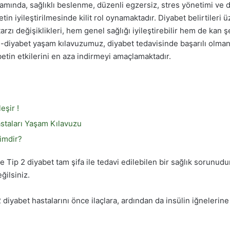
amında, sağlıklı beslenme, düzenli egzersiz, stres yönetimi ve 
etin iyileştirilmesinde kilit rol oynamaktadır. Diyabet belirtiler
arzı değişiklikleri, hem genel sağlığı iyileştirebilir hem de kan ş
nti-diyabet yaşam kılavuzumuz, diyabet tedavisinde başarılı olman
betin etkilerini en aza indirmeyi amaçlamaktadır.
eşir !
staları Yaşam Kılavuzu
imdir?
e Tip 2 diyabet tam şifa ile tedavi edilebilen bir sağlık sorunudu
ğilsiniz.
2 diyabet hastalarını önce ilaçlara, ardından da insülin iğnele