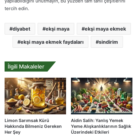
yapılabildiğini unutmayın, bu yüzden tam tahıl çeşitlerini
tercih edin.
diyabet
ekşi maya
ekşi maya ekmek
ekşi maya ekmek faydaları
sindirim
İlgili Makaleler
Limon Sarımsak Kürü
Aidin Salih: Yanlış Yemek
Hakkında Bilmeniz Gereken
Yeme Alışkanlıklarının Sağlık
Her Şey
Üzerindeki Etkileri