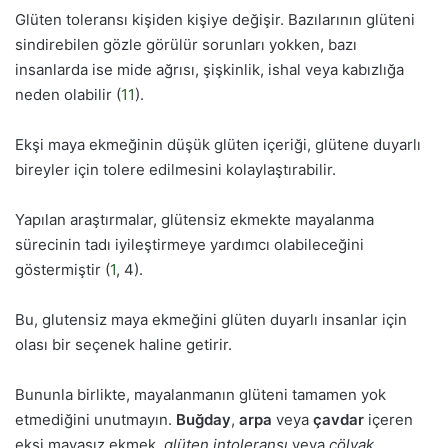
Glüten toleransı kişiden kişiye değişir. Bazılarının glüteni
sindirebilen gözle görülür sorunları yokken, bazı
insanlarda ise mide ağrısı, şişkinlik, ishal veya kabızlığa
neden olabilir (
11
).
Ekşi maya ekmeğinin düşük glüten içeriği, glütene duyarlı
bireyler için tolere edilmesini kolaylaştırabilir.
Yapılan araştırmalar, glütensiz ekmekte mayalanma
sürecinin tadı iyileştirmeye yardımcı olabileceğini
göstermiştir (
1
, 4).
Bu, glutensiz maya ekmeğini glüten duyarlı insanlar için
olası bir seçenek haline getirir.
Bununla birlikte, mayalanmanın glüteni tamamen yok
etmediğini unutmayın.
Buğday
,
arpa
veya
çavdar
içeren
ekşi mayasız ekmek,
glüten intoleransı
veya
çölyak