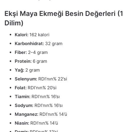
Ekşi Maya Ekmeği Besin Değerleri (1
Dilim)
Kalori:
162 kalori
Karbonhidrat:
32 gram
Fiber:
2–4 gram
Protein:
6 gram
Yağ:
2 gram
Selenyum:
RDI’nın% 22’si
Folat:
RDI’nın% 20’si
Tiamin:
RDI’nın% 16’sı
Sodyum:
RDI’nın% 16’sı
Manganez:
RDI’nın% 14’ü
Niasin:
RDI’nın% 14’ü
Demir:
RDI’nın% 12’si