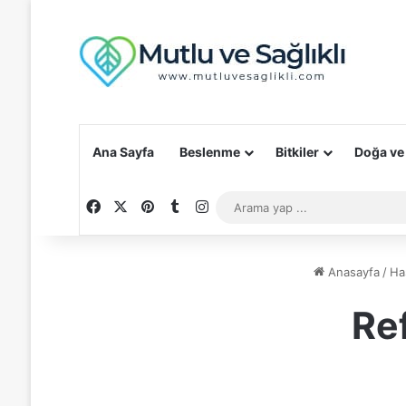
Ana Sayfa
Beslenme
Bitkiler
Doğa ve
Facebook
X
Pinterest
Tumblr
Instagram
Anasayfa
/
Has
Ref