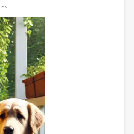
üresi