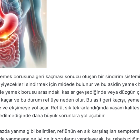
 yemek borusuna geri kaçması sonucu oluşan bir sindirim sistem
 yiyecekleri sindirmek için midede bulunur ve bu asidin yemek
 ile yemek borusu arasındaki kaslar gevşediğinde veya düzgün ça
kaçar ve bu durum reflüye neden olur. Bu asit geri kaçışı, yem
ve ekşimeye yol açar. Reflü, sık tekrarlandığında yaşam kalitesi
 edilmediğinde daha büyük sorunlara yol açabilir.
da yanma gibi belirtiler, reflünün en sık karşılaşılan semptomlar
ide yanmasına ne iyi gelir sorularını yanıtlayarak, bu rahatsızlı