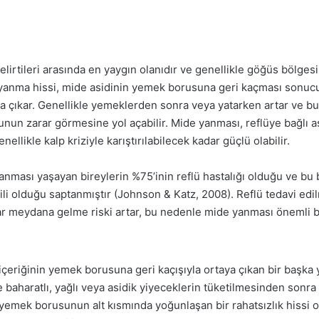
elirtileri arasında en yaygın olanıdır ve genellikle göğüs bölge
u yanma hissi, mide asidinin yemek borusuna geri kaçması son
ya çıkar. Genellikle yemeklerden sonra veya yatarken artar ve bu
n zarar görmesine yol açabilir. Mide yanması, reflüye bağlı as
enellikle kalp kriziyle karıştırılabilecek kadar güçlü olabilir.
anması yaşayan bireylerin %75’inin reflü hastalığı olduğu ve bu 
işkili olduğu saptanmıştır (Johnson & Katz, 2008). Reflü tedavi e
ar meydana gelme riski artar, bu nedenle mide yanması önemli bi
içeriğinin yemek borusuna geri kaçışıyla ortaya çıkan bir başk
e baharatlı, yağlı veya asidik yiyeceklerin tüketilmesinden sonra
yemek borusunun alt kısmında yoğunlaşan bir rahatsızlık hissi ola