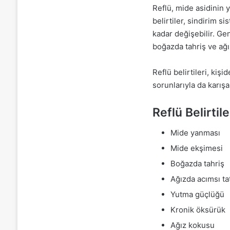
Reflü, mide asidinin 
belirtiler, sindirim s
kadar değişebilir. Ge
boğazda tahriş ve ağız
Reflü belirtileri, kiş
sorunlarıyla da karışab
Reflü Belirtile
Mide yanması
Mide ekşimesi
Boğazda tahriş
Ağızda acımsı ta
Yutma güçlüğü
Kronik öksürük
Ağız kokusu