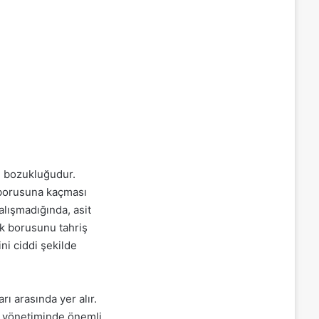
i bozukluğudur.
 borusuna kaçması
lışmadığında, asit
ek borusunu tahriş
ni ciddi şekilde
ı arasında yer alır.
ğın yönetiminde önemli