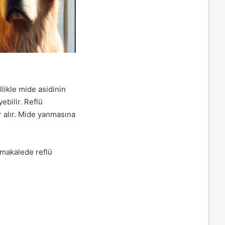
llikle mide asidinin
bilir. Reflü
r alır. Mide yanmasına
 makalede reflü