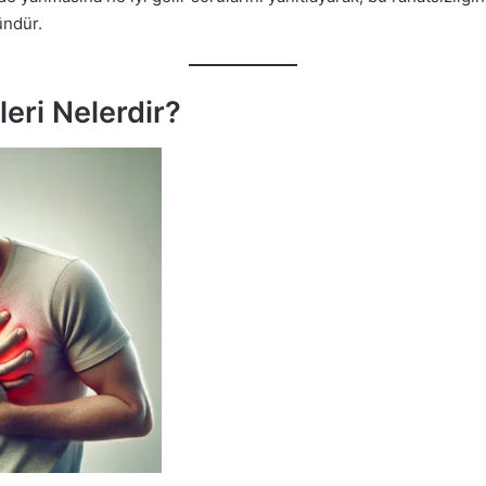
ndür.
ileri Nelerdir?