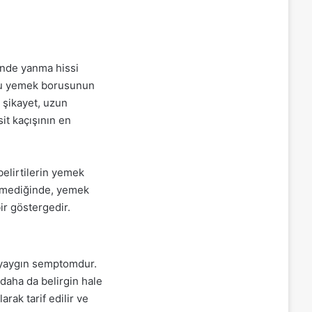
sinde yanma hissi
ucu yemek borusunun
 şikayet, uzun
it kaçışının en
belirtilerin yemek
dilmediğinde, yemek
r göstergedir.
a yaygın semptomdur.
 daha da belirgin hale
rak tarif edilir ve