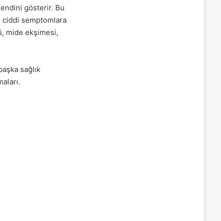
kendini gösterir. Bu
en ciddi semptomlara
ü, mide ekşimesi,
 başka sağlık
maları.