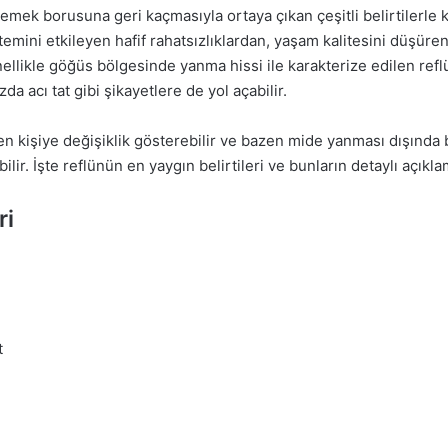
yemek borusuna geri kaçmasıyla ortaya çıkan çeşitli belirtilerle 
istemini etkileyen hafif rahatsızlıklardan, yaşam kalitesini düşür
nellikle göğüs bölgesinde yanma hissi ile karakterize edilen refl
da acı tat gibi şikayetlere de yol açabilir.
iden kişiye değişiklik gösterebilir ve bazen mide yanması dışında
ilir. İşte reflünün en yaygın belirtileri ve bunların detaylı açıkla
ri
t