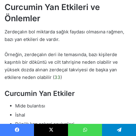
Curcumin Yan Etkileri ve
Önlemler
Zerdeçalın bol miktarda sağlık faydası olmasına rağmen,
bazı yan etkileri de vardır.
Örneğin, zerdeçalın deri ile temasında, bazı kişilerde
kaşıntılı bir döküntü ve cilt tahrişine neden olabilir ve
yüksek dozda alınan zerdeçal takviyesi de başka yan
etkilere neden olabilir (
33
)
Curcumin Yan Etkiler
Mide bulantısı
İshal
Düşük kan şekeri seviyeleri
Artan kanama riski
Facebook
X
WhatsApp
Telegram