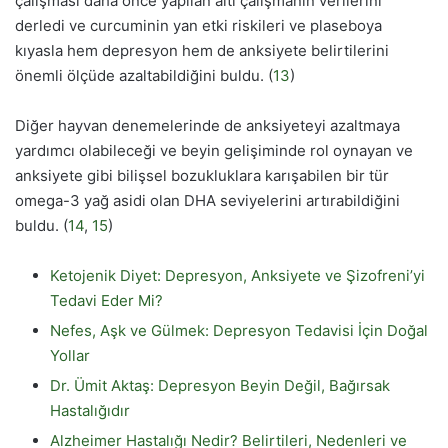
çalışması daha önce yapılan altı çalışmanın verilerini
derledi ve curcuminin yan etki riskileri ve plaseboya
kıyasla hem depresyon hem de anksiyete belirtilerini
önemli ölçüde azaltabildiğini buldu. (
13
)
Diğer hayvan denemelerinde de anksiyeteyi azaltmaya
yardımcı olabileceği ve beyin gelişiminde rol oynayan ve
anksiyete gibi bilişsel bozukluklara karışabilen bir tür
omega-3 yağ asidi olan DHA seviyelerini artırabildiğini
buldu. (
14
,
15
)
Ketojenik Diyet: Depresyon, Anksiyete ve Şizofreni’yi
Tedavi Eder Mi?
Nefes, Aşk ve Gülmek: Depresyon Tedavisi İçin Doğal
Yollar
Dr. Ümit Aktaş: Depresyon Beyin Değil, Bağırsak
Hastalığıdır
Alzheimer Hastalığı Nedir? Belirtileri, Nedenleri ve