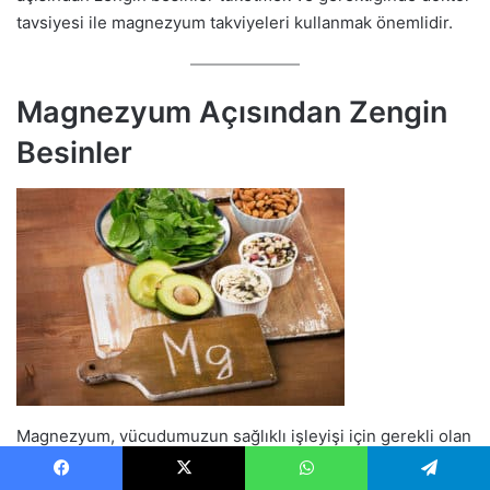
tavsiyesi ile magnezyum takviyeleri kullanmak önemlidir.
Magnezyum Açısından Zengin
Besinler
Magnezyum, vücudumuzun sağlıklı işleyişi için gerekli olan
bir mineraldir ve bu nedenle diyetimizde yeterli miktarda
Facebook
X
WhatsApp
Telegram