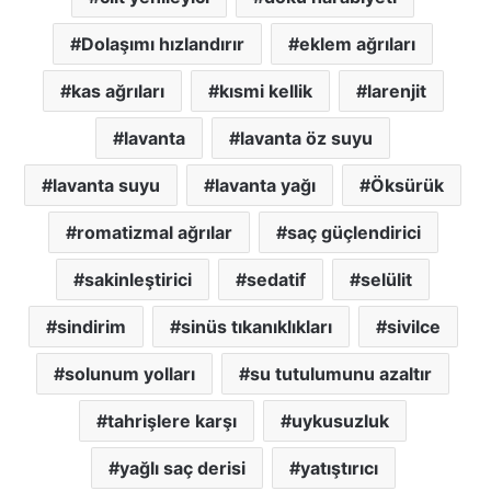
Dolaşımı hızlandırır
eklem ağrıları
kas ağrıları
kısmi kellik
larenjit
lavanta
lavanta öz suyu
lavanta suyu
lavanta yağı
Öksürük
romatizmal ağrılar
saç güçlendirici
sakinleştirici
sedatif
selülit
sindirim
sinüs tıkanıklıkları
sivilce
solunum yolları
su tutulumunu azaltır
tahrişlere karşı
uykusuzluk
yağlı saç derisi
yatıştırıcı