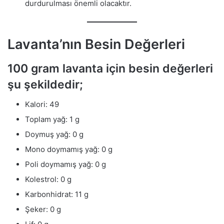
durdurulması önemli olacaktır.
Lavanta’nın Besin Değerleri
100 gram lavanta için besin değerleri
şu şekildedir;
Kalori: 49
Toplam yağ: 1 g
Doymuş yağ: 0 g
Mono doymamış yağ: 0 g
Poli doymamış yağ: 0 g
Kolestrol: 0 g
Karbonhidrat: 11 g
Şeker: 0 g