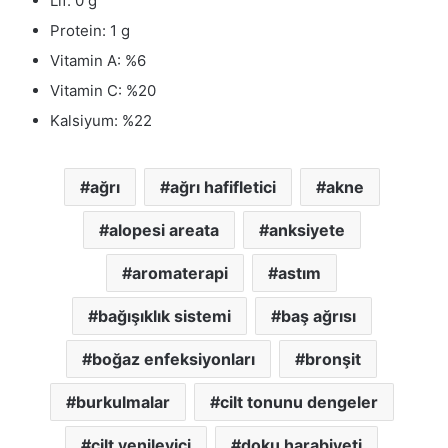
Lif: 0 g
Protein: 1 g
Vitamin A: %6
Vitamin C: %20
Kalsiyum: %22
ağrı
ağrı hafifletici
akne
alopesi areata
anksiyete
aromaterapi
astım
bağışıklık sistemi
baş ağrısı
boğaz enfeksiyonları
bronşit
burkulmalar
cilt tonunu dengeler
cilt yenileyici
doku harabiyeti