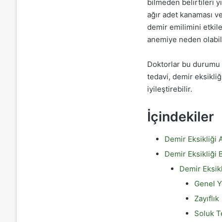
bilmeden belirtileri 
ağır adet kanaması v
demir emilimini etkile
anemiye neden olabili
Doktorlar bu durumu d
tedavi, demir eksikliğ
iyileştirebilir.
İçindekiler
Demir Eksikliği 
Demir Eksikliği B
Demir Eksikli
Genel Y
Zayıflık
Soluk T