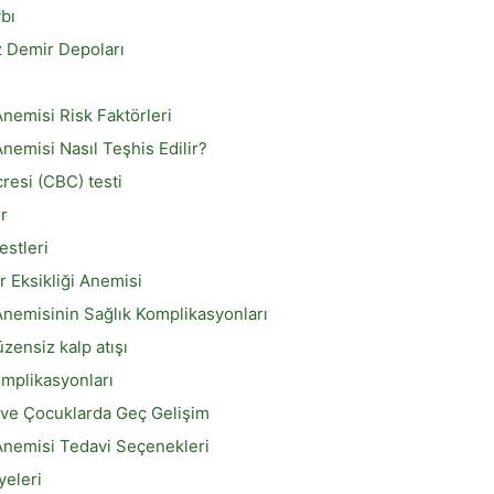
bı
z Demir Depoları
Anemisi Risk Faktörleri
Anemisi Nasıl Teşhis Edilir?
resi (CBC) testi
r
estleri
 Eksikliği Anemisi
Anemisinin Sağlık Komplikasyonları
üzensiz kalp atışı
omplikasyonları
ve Çocuklarda Geç Gelişim
 Anemisi Tedavi Seçenekleri
yeleri