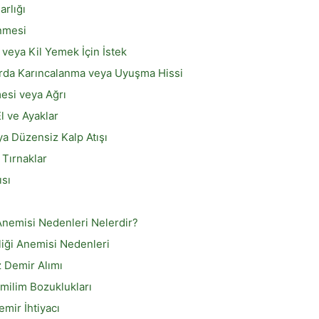
arlığı
nmesi
 veya Kil Yemek İçin İstek
rda Karıncalanma veya Uyuşma Hissi
mesi veya Ağrı
l ve Ayaklar
ya Düzensiz Kalp Atışı
 Tırnaklar
ısı
Anemisi Nedenleri Nelerdir?
liği Anemisi Nedenleri
z Demir Alımı
milim Bozuklukları
mir İhtiyacı