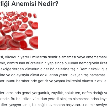
liği Anemisi Nedir?
isi, vücudun yeterli miktarda demir alamaması veya emememesi
Demir, kırmızı kan hücrelerinin yapısında bulunan hemoglobin üreti
akciğerlerden vücudun diğer bölgelerine taşır. Demir eksikliği
ne ve dolayısıyla vücut dokularına yeterli oksijen taşınamamas
sorununu beraberinde getirir ve yaşam kalitesini olumsuz etkiler
ileri arasında genel yorgunluk, zayıflık, soluk ten, nefes darlığı
adır. Bu belirtiler, vücudun yeterli oksijen alamamasından kayn
rtileri yaşıyorsanız, bir sağlık uzmanına başvurarak demir seviyel