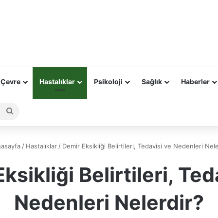
 Çevre
Hastalıklar
Psikoloji
Sağlık
Haberler
Arama
yap
...
asayfa
/
Hastalıklar
/
Demir Eksikliği Belirtileri, Tedavisi ve Nedenleri Nel
ksikliği Belirtileri, Ted
Nedenleri Nelerdir?