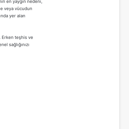
nin en yaygın nedeni,
nme veya vücudun
sında yer alan
. Erken teşhis ve
enel sağlığınızı