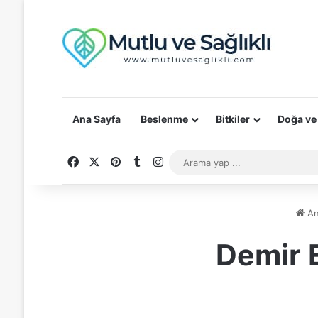
Ana Sayfa
Beslenme
Bitkiler
Doğa ve
Facebook
X
Pinterest
Tumblr
Instagram
An
Demir E