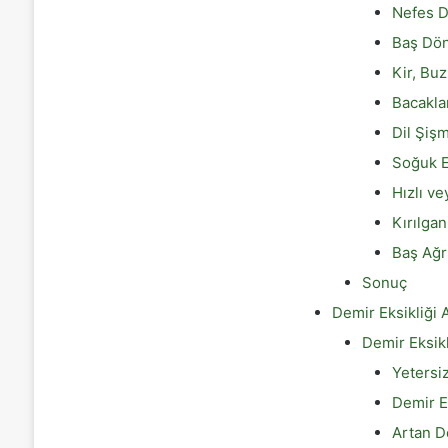
Nefes D
Baş Dö
Kir, Buz
Bacakla
Dil Şiş
Soğuk E
Hızlı ve
Kırılgan
Baş Ağr
Sonuç
Demir Eksikliği 
Demir Eksik
Yetersi
Demir E
Artan De