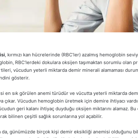
isi
, kırmızı kan hücrelerinde (RBC’ler) azalmış hemoglobin seviy
lobin, RBC’lerdeki dokulara oksijen taşımaktan sorumlu olan pr
irtileri, vücudun yeterli miktarda demir minerali alamaması dur
ndini gösterir.
si en sık görülen anemi türüdür ve vücutta yeterli miktarda dem
 çıkar. Vücudun hemoglobin üretmek için demire ihtiyacı vardır.
ücudun geri kalanı ihtiyaç duyduğu oksijen miktarını alamaz. Bu
arak bilinen çeşitli sağlık sorunlarına yol açabilir.
 da, günümüzde birçok kişi demir eksikliği anemisi olduğunu bi