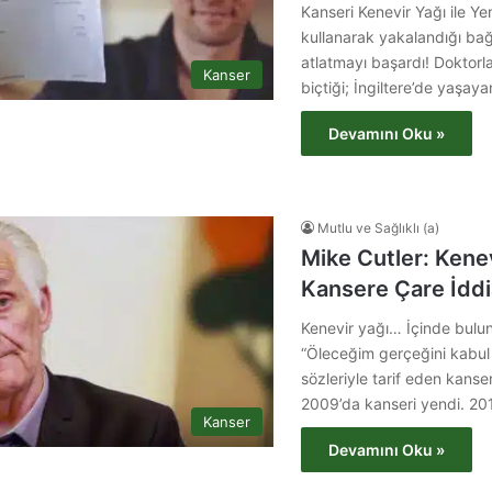
Kanseri Kenevir Yağı ile Ye
kullanarak yakalandığı bağ
atlatmayı başardı! Doktorl
Kanser
biçtiği; İngiltere’de yaşay
Devamını Oku »
Mutlu ve Sağlıklı (a)
Mike Cutler: Kene
Kansere Çare İddi
Kenevir yağı… İçinde bul
“Öleceğim gerçeğini kabu
sözleriyle tarif eden kanse
2009’da kanseri yendi. 2
Kanser
Devamını Oku »