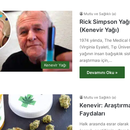
Mutlu ve Sağlıklı (a)
Rick Simpson Yağı
(Kenevir Yağı)
1974 yılında, The Medical C
(Virginia Eyaleti, Tıp Ünive
yağının insan bağışıklık sis
araştırması için,…
Kenevir Yağı
Devamını Oku »
Mutlu ve Sağlıklı (a)
Kenevir: Araştırma
Faydaları
Halk arasında esrar olarak 