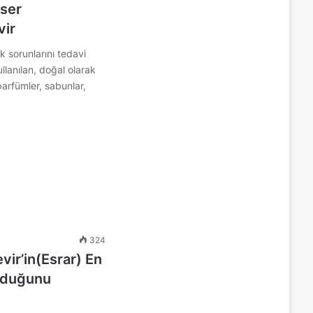
nser
vir
ık sorunlarını tedavi
ullanılan, doğal olarak
 parfümler, sabunlar,
324
vir’in(Esrar) En
Olduğunu