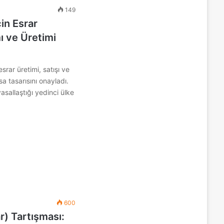
149
in Esrar
ı ve Üretimi
rar üretimi, satışı ve
sa tasarısını onayladı.
sallaştığı yedinci ülke
600
r) Tartışması: