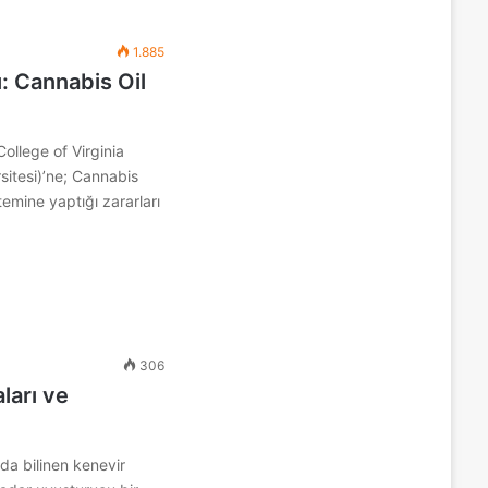
1.885
: Cannabis Oil
ollege of Virginia
rsitesi)’ne; Cannabis
temine yaptığı zararları
306
ları ve
da bilinen kenevir