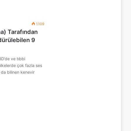
1.109
a) Tarafından
dürülebilen 9
D’de ve tıbbi
ülkelerde çok fazla ses
 da bilinen kenevir