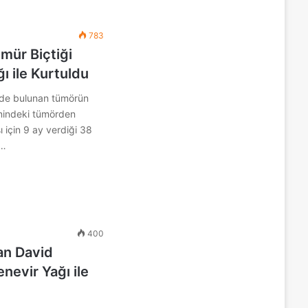
783
mür Biçtiği
ı ile Kurtuldu
nde bulunan tümörün
nindeki tümörden
 için 9 ay verdiği 38
.…
400
an David
enevir Yağı ile