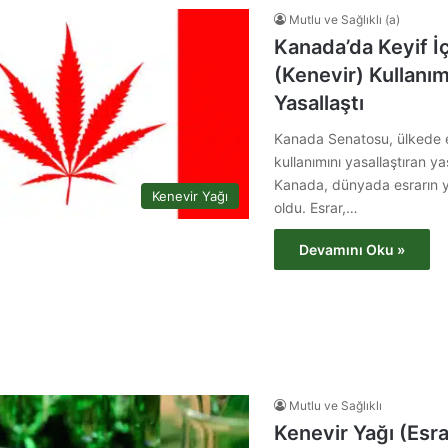
Mutlu ve Sağlıklı (a)
Kanada’da Keyif İç
(Kenevir) Kullanım
Yasallaştı
Kanada Senatosu, ülkede es
kullanımını yasallaştıran ya
Kanada, dünyada esrarın ya
Kenevir Yağı
oldu. Esrar,…
Devamını Oku »
Mutlu ve Sağlıklı
Kenevir Yağı (Esra