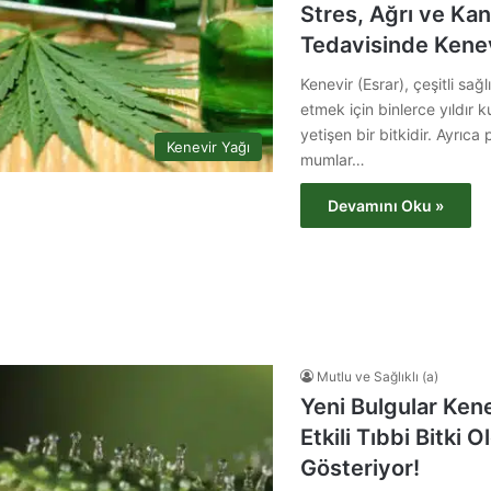
Stres, Ağrı ve Ka
Tedavisinde Kene
Kenevir (Esrar), çeşitli sağl
etmek için binlerce yıldır k
yetişen bir bitkidir. Ayrıca
Kenevir Yağı
mumlar…
Devamını Oku »
Mutlu ve Sağlıklı (a)
Yeni Bulgular Kene
Etkili Tıbbi Bitki 
Gösteriyor!