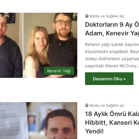
Mutlu ve Sağlıklı (a)
Doktorların 9 Ay Ö
Adam, Kenevir Yağ
Kenevir yağı içerek beyni
büyümesini engelledi. Bey
dolayı doktorların yaşaması
yaşındaki Kieran McCrory
Kenevir Yağı
Devamını Oku »
Mutlu ve Sağlıklı (a)
18 Aylık Ömrü Kal
Hibbitt, Kanseri K
Yendi!