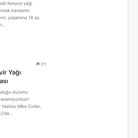
ndi! Kenevir yağı
ırsak kanserini
arın, yaşamına 18 ay
an…
211
vir Yağı
ası
unduğu durumu
l edemiyordum”
r hastası Mike Cutler,
012’de…