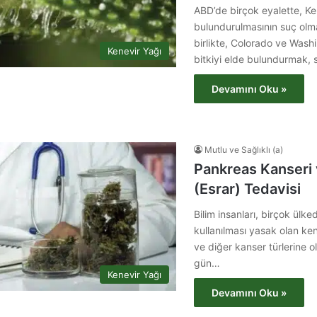
ABD’de birçok eyalette, Ken
bulundurulmasının suç olma
birlikte, Colorado ve Wash
Kenevir Yağı
bitkiyi elde bulundurmak,
Devamını Oku »
Mutlu ve Sağlıklı (a)
Pankreas Kanseri 
(Esrar) Tedavisi
Bilim insanları, birçok ülke
kullanılması yasak olan ke
ve diğer kanser türlerine ola
gün…
Kenevir Yağı
Devamını Oku »