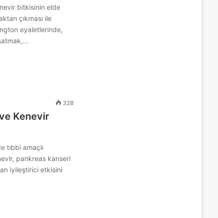
evir bitkisinin elde
ktan çıkması ile
ington eyaletlerinde,
 satmak,…
328
ve Kenevir
de tıbbi amaçlı
nevir, pankreas kanseri
n iyileştirici etkisini