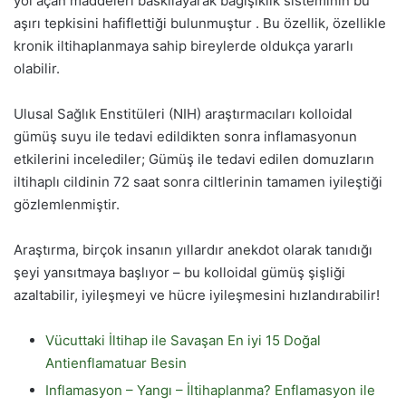
yol açan maddeleri baskılayarak bağışıklık sisteminin bu
aşırı tepkisini hafiflettiği bulunmuştur . Bu özellik, özellikle
kronik iltihaplanmaya sahip bireylerde oldukça yararlı
olabilir.
Ulusal Sağlık Enstitüleri (NIH) araştırmacıları kolloidal
gümüş suyu ile tedavi edildikten sonra inflamasyonun
etkilerini incelediler; Gümüş ile tedavi edilen domuzların
iltihaplı cildinin 72 saat sonra ciltlerinin tamamen iyileştiği
gözlemlenmiştir.
Araştırma, birçok insanın yıllardır anekdot olarak tanıdığı
şeyi yansıtmaya başlıyor – bu kolloidal gümüş şişliği
azaltabilir, iyileşmeyi ve hücre iyileşmesini hızlandırabilir!
Vücuttaki İltihap ile Savaşan En iyi 15 Doğal
Antienflamatuar Besin
Inflamasyon – Yangı – İltihaplanma? Enflamasyon ile