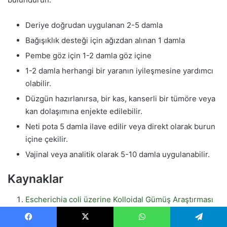
Deriye doğrudan uygulanan 2-5 damla
Bağışıklık desteği için ağızdan alınan 1 damla
Pembe göz için 1-2 damla göz içine
1-2 damla herhangi bir yaranın iyileşmesine yardımcı
olabilir.
Düzgün hazırlanırsa, bir kas, kanserli bir tümöre veya
kan dolaşımına enjekte edilebilir.
Neti pota 5 damla ilave edilir veya direkt olarak burun
içine çekilir.
Vajinal veya analitik olarak 5-10 damla uygulanabilir.
Kaynaklar
Escherichia coli üzerine Kolloidal Gümüş Araştırması
Virüslerle Mücadelede Gümüş İyonları
Facebook
X
WhatsApp
Telegram