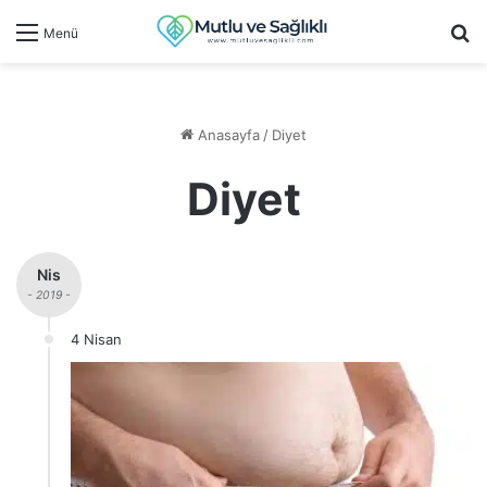
Ar
Menü
Anasayfa
/
Diyet
Diyet
Nis
- 2019 -
4 Nisan