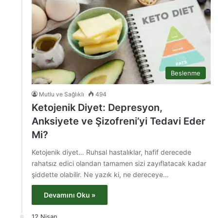
Beslenme
Mutlu ve Sağlıklı
494
Ketojenik Diyet: Depresyon,
Anksiyete ve Şizofreni’yi Tedavi Eder
Mi?
Ketojenik diyet… Ruhsal hastalıklar, hafif derecede
rahatsız edici olandan tamamen sizi zayıflatacak kadar
şiddette olabilir. Ne yazık ki, ne dereceye…
Devamını Oku »
12 Nisan