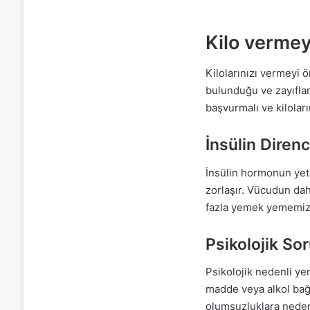
Kilo vermey
Kilolarınızı vermeyi ö
bulunduğu ve zayıfla
başvurmalı ve kiloları
İnsülin Direnc
İnsülin hormonun yet
zorlaşır. Vücudun dah
fazla yemek yememiz
Psikolojik So
Psikolojik nedenli ye
madde veya alkol bağ
olumsuzluklara neden 