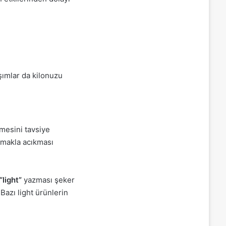
şımlar da kilonuzu
çmesini tavsiye
amakla acıkması
“light”
yazması şeker
Bazı light ürünlerin