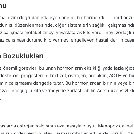
nu
a hızını doğrudan etkileyen önemli bir hormondur. Tiroid bezi 
n ısı düzenlenmesinde, diğer sistemlerin sağlıklı çalışmasında
z çalışması metabolizmayı yavaşlatarak kilo verdirmeyi zorlaştırı
n az çalışması durumu kilo vermeyi engelleyen hastalıklar ‘ın baş
 Bozuklukları
önemli görevleri bulunan hormonların eksikliği yada fazlalığıda 
ldesteron, progesteron, kortizol, östrojen, prolaktin, ACTH ve 
emin çalışmasını dengede tutar. Bu hormonlardan birinin veya b
bileceği gibi kilo vermeyi de zorlaştırabilir. Adet düzensizlikler
.
yaşlarda östrojen salgısının azalmasıyla oluşur. Menopoz da met
kusuzluk, depresyon, ateş basması gibi yan etkilerde görülür. Yan