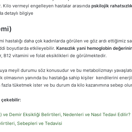
r. Kilo vermeyi engelleyen hastalar arasında
pskilojik rahatsızlı
a detaylı bilgiye
emi)
mi hastalığı daha çok kadınlarda görülen ve göz ardı ettiğimiz s
ddi boyutlarda etkileyebilir.
Kansızlık yani hemoglobin değerinin
, B12 vitamini ve folat eksiklikleri de görülmektedir.
ya meyil durumu söz konusudur ve bu metabolizmayı yavaşlatır
ık olmasının yanında bu hastalığa sahip kişiler kendilerini enerj
a fazla tüketmek ister ve bu durum da kilo kazanımına sebep olur
 çekebilir:
 ve Demir Eksikliği Belirtileri, Nedenleri ve Nasıl Tedavi Edilir?
irtileri, Sebepleri ve Tedavisi