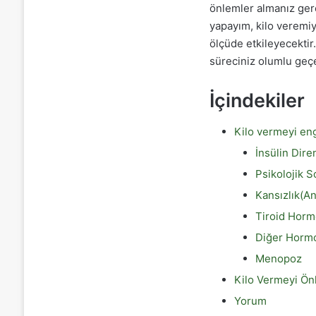
önlemler almanız gere
yapayım, kilo veremi
ölçüde etkileyecektir
süreciniz olumlu geçec
İçindekiler
Kilo vermeyi eng
İnsülin Dire
Psikolojik S
Kansızlık(A
Tiroid Hor
Diğer Hormo
Menopoz
Kilo Vermeyi Ön
Yorum