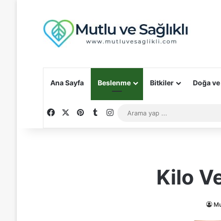
Ana Sayfa
Beslenme
Bitkiler
Doğa ve
Facebook
X
Pinterest
Tumblr
Instagram
Kilo V
Mu