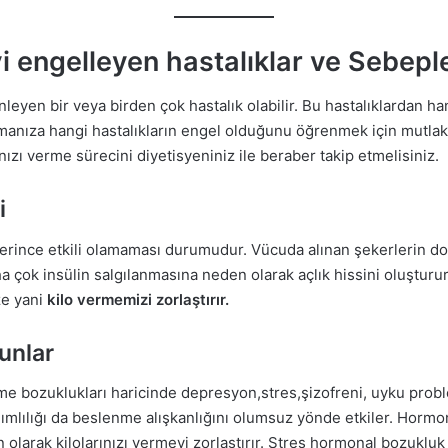
i engelleyen hastalıklar ve Sebeple
nleyen bir veya birden çok hastalık olabilir. Bu hastalıklardan ha
manıza hangi hastalıkların engel olduğunu öğrenmek için mutla
nızı verme sürecini diyetisyeniniz ile beraber takip etmelisiniz.
i
erince etkili olamaması durumudur. Vücuda alınan şekerlerin do
a çok insülin salgılanmasına neden olarak açlık hissini oluşturu
e yani
kilo vermemizi zorlaştırır.
runlar
me bozuklukları haricinde depresyon,stres,şizofreni, uyku proble
ımlılığı da beslenme alışkanlığını olumsuz yönde etkiler. Horm
olarak kilolarınızı vermeyi zorlaştırır. Stres hormonal bozukluk