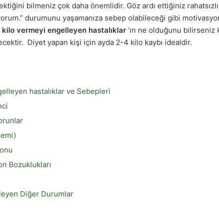
ktiğini bilmeniz çok daha önemlidir. Göz ardı ettiğiniz rahatsızl
yorum.” durumunu yaşamanıza sebep olabileceği gibi motivasyo
.
kilo vermeyi engelleyen hastalıklar
‘ın ne olduğunu bilirseniz
ektir. Diyet yapan kişi için ayda 2-4 kilo kaybı idealdir.
elleyen hastalıklar ve Sebepleri
nci
orunlar
nemi)
monu
n Bozuklukları
leyen Diğer Durumlar