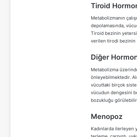
Tiroid Hormo
Metabolizmanın çalışm
depolamasında, vücudu
Tiroid bezinin yetersi
verilen tirodi bezini
Diğer Hormon
Metabolizma üzerinde 
önleyebilmektedir. A
vücuttaki birçok sist
vücudun dengesini boza
bozukluğu görülebilir
Menopoz
Kadınlarda ilerleyen 
terleme, çarpıntı, uy