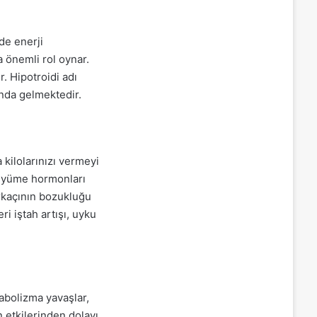
de enerji
 önemli rol oynar.
r. Hipotroidi adı
ında gelmektedir.
kilolarınızı vermeyi
büyüme hormonları
irkaçının bozukluğu
i iştah artışı, uyku
abolizma yavaşlar,
 etkilerinden dolayı