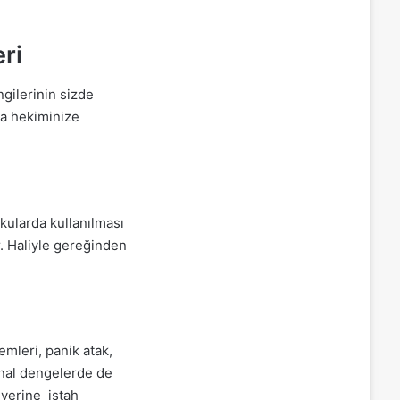
ri
ngilerinin sizde
ka hekiminize
kularda kullanılması
r. Haliyle gereğinden
mleri, panik atak,
onal dengelerde de
 yerine iştah