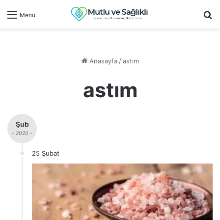
Ar
Menü
Anasayfa
/
astım
astım
Şub
- 2020 -
25 Şubat