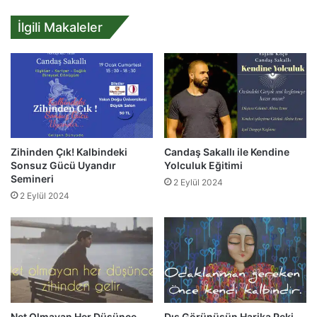
İlgili Makaleler
Zihinden Çık! Kalbindeki
Candaş Sakallı ile Kendine
Sonsuz Gücü Uyandır
Yolculuk Eğitimi
Semineri
2 Eylül 2024
2 Eylül 2024
Net Olmayan Her Düşünce
Dış Görünüşün Harika Peki