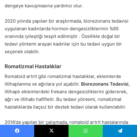
dengeye kavuşmasına yardımcı olur.
2020 yılında yapılan bir araştırmada, biorezonans tedavisi
uygulanan kadınlarda hormon dengesizliklerinin %65
oranında iyileştiği tespit edilmiştir . Özellikle doğal bir
tedavi yöntemi arayan kadınlar için bu tedavi uygun bir
seçenek olabilir.
Romatizmal Hastalıklar
Romatoid artrit gibi romatizmal hastalıklar, eklemlerde
iltihaplanma ve ağrılara yol açabilir.
Biorezonans Tedavisi
,
iltihaplı eklemlerdeki frekans dengesizliklerini gidererek,
ağrı ve iltihabı hafifletir. Bu tedavi yöntemi, romatizmal
hastalıklarda ilaçsız bir destek tedavi olarak kullanılabilir.
2016’da yapılan bir çalışmada, romatoid artrit hastalarında
biorezonans tedavisinin ağrıyı %60 oranında azalttığı ve
Facebook
X
WhatsApp
Telegram