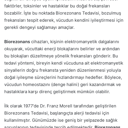
faktörler, toksinler ve hastalıklar bu doğal frekansları
bozabilir. İşte bu noktada Biorezonans Tedavisi, bozulmuş
frekansları tespit ederek, vücudun kendini iyileştirmesi için
gerekli dengeyi sağlamayı amaçlar.
Biorezonans
cihazları, kişinin elektromanyetik dalgalarını
okuyarak, vücuttaki enerji blokajlarını belirler ve ardından
bu blokajları düzeltmeye yönelik frekansları gönderir. Bu
tedavi yöntemi, bireyin kendi vücuduna ait elektromanyetik
sinyallerin doğru frekansta yeniden düzenlenmesi yoluyla
doğal iyileşme süreçlerini hızlandırmayı hedefler. Böylece,
vücudun homeostazını (denge halini) geri kazandırmak ve
hastalıklara karşı direnç geliştirmek mümkün olabilir.
İlk olarak 1977’de Dr. Franz Morell tarafından geliştirilen
Biorezonans Tedavisi, başlangıçta alerji tedavisi için
kullanılmıştır. Günümüzde ise geniş bir yelpazede sağlık
sorunlarının tedavisinde tercih edilmektedir.
Biorezonans
,