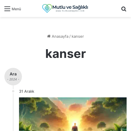
Ar
Menü
Anasayfa
/
kanser
kanser
Ara
- 2024 -
31 Aralık