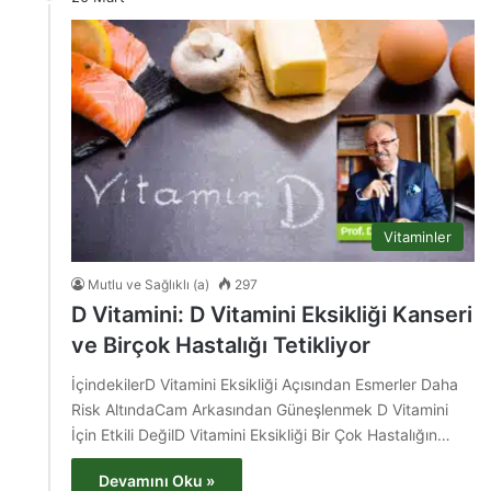
Vitaminler
Mutlu ve Sağlıklı (a)
297
D Vitamini: D Vitamini Eksikliği Kanseri
ve Birçok Hastalığı Tetikliyor
İçindekilerD Vitamini Eksikliği Açısından Esmerler Daha
Risk AltındaCam Arkasından Güneşlenmek D Vitamini
İçin Etkili DeğilD Vitamini Eksikliği Bir Çok Hastalığın…
Devamını Oku »