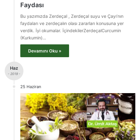
Faydası
Bu yazımızda Zerdeçal , Zerdeçal suyu ve Çayı’nın
faydaları ve zerdeçalın olası zararları konusuna yer
verdik. İyi okumalar. İçindekilerZerdeçalCurcumin
(Kurkumin)…
Devamını Oku »
Haz
- 2019 -
25 Haziran