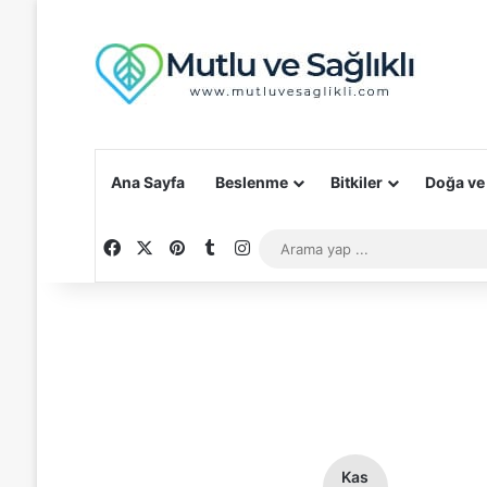
Ana Sayfa
Beslenme
Bitkiler
Doğa ve
Facebook
X
Pinterest
Tumblr
Instagram
Kas