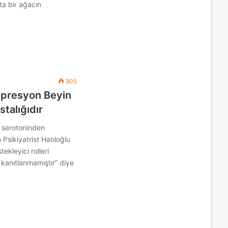
sta bir ağacın
905
epresyon Beyin
stalığıdır
 serotoninden
Psikiyatrist Hatıloğlu
ekleyici rolleri
 kanıtlanmamıştır” diye