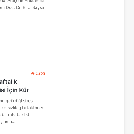
ial Ataşehir Hastanesi
en Doç. Dr. Birol Baysal
2.808
aftalık
si İçin Kür
n getirdiği stres,
etsizlik gibi faktörler
bir rahatsızlıktır.
ri, hem…