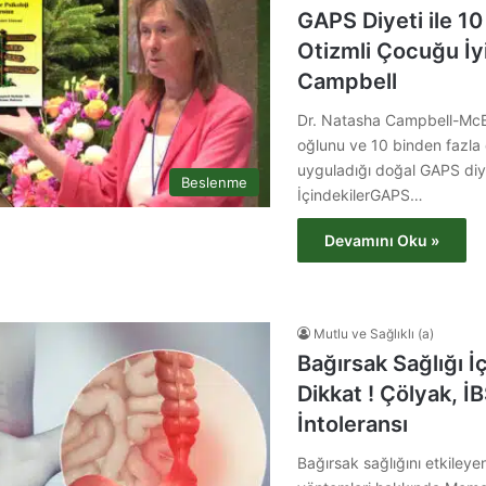
GAPS Diyeti ile 10
Otizmli Çocuğu İyi
Campbell
Dr. Natasha Campbell-McBr
oğlunu ve 10 binden fazla 
uyguladığı doğal GAPS diyeti
Beslenme
İçindekilerGAPS…
Devamını Oku »
Mutlu ve Sağlıklı (a)
Bağırsak Sağlığı İ
Dikkat ! Çölyak, İ
İntoleransı
Bağırsak sağlığını etkileye