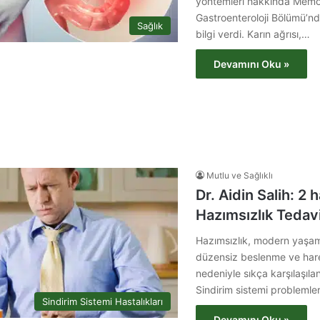
yöntemleri hakkında Memor
Gastroenteroloji Bölümü’nd
Sağlık
bilgi verdi. Karın ağrısı,…
Devamını Oku »
Mutlu ve Sağlıklı
Dr. Aidin Salih: 2 h
Hazımsızlık Tedavi
Hazımsızlık, modern yaşamı
düzensiz beslenme ve harek
nedeniyle sıkça karşılaşılan 
Sindirim sistemi problemle
Sindirim Sistemi Hastalıkları
Devamını Oku »