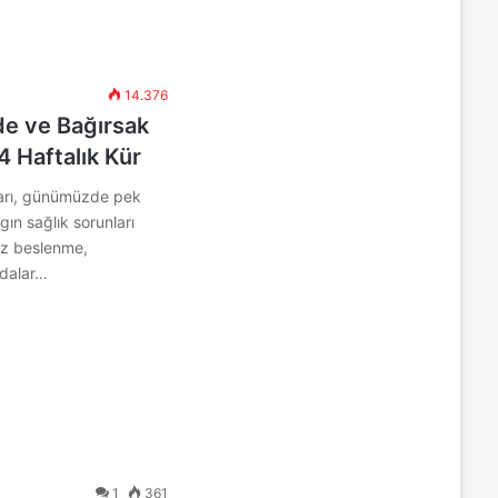
14.376
ide ve Bağırsak
-4 Haftalık Kür
ları, günümüzde pek
gın sağlık sorunları
iz beslenme,
ıdalar…
1
361