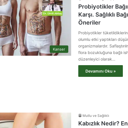
Probiyotikler Bağ
Karşı. Sağlıklı Bağ
Öneriler
Probiyotikler tüketildikler
olumlu etki yaptıkları düş
organizmalardır. Saflaştırı
Kanser
flora bozukluğuna bağlı is
düzenleyici olarak…
Devamını Oku »
Mutlu ve Sağlıklı
Kabızlık Nedir? En 