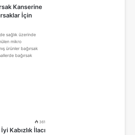
ırsak Kanserine
ırsaklar İçin
inde sağlık üzerinde
ünülen mikro
lmış ürünler bağırsak
hallerde bağırsak
361
İyi Kabızlık İlacı