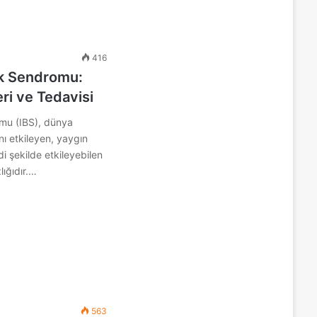
416
k Sendromu:
eri ve Tedavisi
mu (IBS), dünya
nı etkileyen, yaygın
i şekilde etkileyebilen
lığıdır.…
563