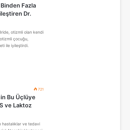
 Binden Fazla
leştiren Dr.
ide, otizmli olan kendi
otizmli çocuğu,
 ile iyileştirdi.
721
çin Bu Üçlüye
BS ve Laktoz
n hastalıklar ve tedavi