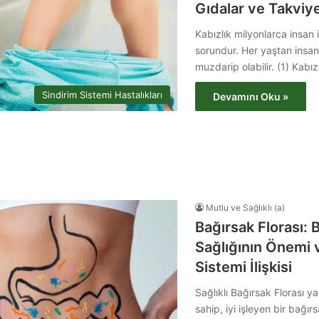
Gıdalar ve Takviye
Kabızlık milyonlarca insan i
sorundur. Her yaştan insa
muzdarip olabilir. (1) Kabızl
Sindirim Sistemi Hastalıkları
Devamını Oku »
Mutlu ve Sağlıklı (a)
Bağırsak Florası: 
Sağlığının Önemi v
Sistemi İlişkisi
Sağlıklı Bağırsak Florası ya
sahip, iyi işleyen bir bağır