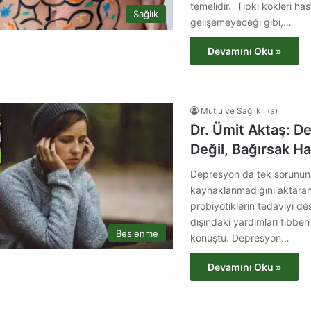
temelidir. Tıpkı kökleri ha
Sağlık
gelişemeyeceği gibi,…
Devamını Oku »
Mutlu ve Sağlıklı (a)
Dr. Ümit Aktaş: D
Değil, Bağırsak Ha
Depresyon da tek sorunun
kaynaklanmadığını aktaran 
probiyotiklerin tedaviyi dest
dışındaki yardımları tıbben
Beslenme
konuştu. Depresyon…
Devamını Oku »