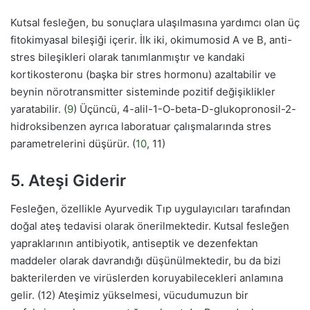
Kutsal fesleğen, bu sonuçlara ulaşılmasına yardımcı olan üç
fitokimyasal bileşiği içerir. İlk iki, okimumosid A ve B, anti-
stres bileşikleri olarak tanımlanmıştır ve kandaki
kortikosteronu (başka bir stres hormonu) azaltabilir ve
beynin nörotransmitter sisteminde pozitif değişiklikler
yaratabilir. (
9
) Üçüncü, 4-alil-1-O-beta-D-glukopronosil-2-
hidroksibenzen ayrıca laboratuar çalışmalarında stres
parametrelerini düşürür. (
10
, 11)
5. Ateşi Giderir
Fesleğen, özellikle Ayurvedik Tıp uygulayıcıları tarafından
doğal ateş tedavisi olarak önerilmektedir. Kutsal fesleğen
yapraklarının antibiyotik, antiseptik ve dezenfektan
maddeler olarak davrandığı düşünülmektedir, bu da bizi
bakterilerden ve virüslerden koruyabilecekleri anlamına
gelir. (12) Ateşimiz yükselmesi, vücudumuzun bir