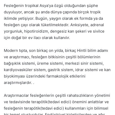
Fesleğenin tropikal Asya’ya özgü olduğundan şüphe
duyuluyor, ancak şu anda dünya çapında birçok tropik
iklimde yetişiyor. Bugün, yaygın olarak ek formda ya da
fesleğen çayı olarak tüketilmektedir. Anksiyete, adrenal
yorgunluk, hipotiroidizm, dengesiz kan şekeri ve sivilce
için doğal bir ev ilacı olarak kullanılır.
Modern tıpta, son birkaç on yılda, birkaç Hintli bilim adamı
ve araştırmacı, fesleğen bitkisinin çeşitli bölümlerinin
bağışıklık sistemi, üreme sistemi, merkezi sinir sistemi,
kardiyovasküler sistem, gastrik sistem, idrar sistemi ve kan
biyokimyası üzerindeki farmakolojik etkilerini
araştırmışlardır. .
Araştırmacılar fesleğenlerin çeşitli rahatsızlıkların yönetimi
ve tedavisinde terapötik(tedavi edici) önemini anlattılar ve
fesleğenin terapötik(tedavi edici) kullanımları için bilimsel
bir temel oluşturdular. Endüstriyel kirleticilerden ve ağır