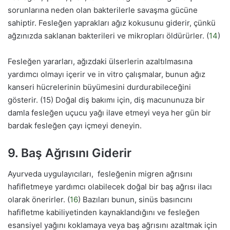
sorunlarına neden olan bakterilerle savaşma gücüne
sahiptir. Fesleğen yaprakları ağız kokusunu giderir, çünkü
ağzınızda saklanan bakterileri ve mikropları öldürürler. (
14
)
Fesleğen yararları, ağızdaki ülserlerin azaltılmasına
yardımcı olmayı içerir ve in vitro çalışmalar, bunun ağız
kanseri hücrelerinin büyümesini durdurabileceğini
gösterir. (15) Doğal diş bakımı için, diş macununuza bir
damla fesleğen uçucu yağı ilave etmeyi veya her gün bir
bardak fesleğen çayı içmeyi deneyin.
9. Baş Ağrısını Giderir
Ayurveda uygulayıcıları, fesleğenin migren ağrısını
hafifletmeye yardımcı olabilecek doğal bir baş ağrısı ilacı
olarak önerirler. (
16
) Bazıları bunun, sinüs basıncını
hafifletme kabiliyetinden kaynaklandığını ve fesleğen
esansiyel yağını koklamaya veya baş ağrısını azaltmak için