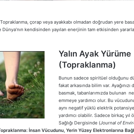
. Topraklanma, çorap veya ayakkabı olmadan doğrudan yere basa
e Dünya’nın kendisinden yayılan enerjinin tam etkisinden yara
Yalın Ayak Yürüme
(Topraklanma)
Bunun sadece spiritüel olduğunu dü
fakat arkasında bilim var. Ayağınızı
basmak, tabanlarımızda bulunan neg
emmeye yardımcı olur. Bu vücudunuz
aynı negatif yüklü elektrik potansiy
yardımcı olabilir. Sadece birkaç yıl
Sağlığı Dergisinde (
Journal of Envi
Topraklanma: İnsan Vücudunu, Yerin Yüzey Elektronlarına Bağla