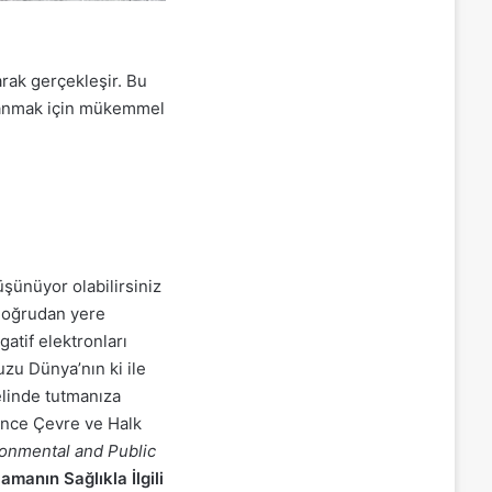
rak gerçekleşir. Bu
rlanmak için mükemmel
şünüyor olabilirsiniz
 doğrudan yere
atif elektronları
u Dünya’nın ki ile
elinde tutmanıza
 önce Çevre ve Halk
ronmental and Public
manın Sağlıkla İlgili