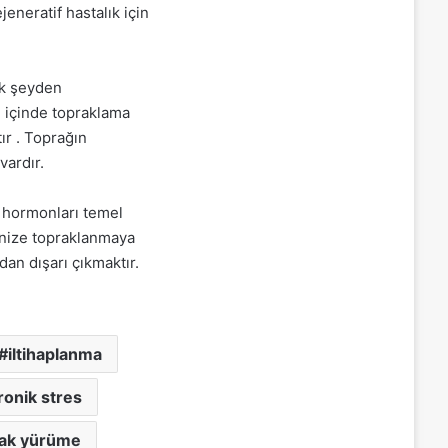
jeneratif hastalık için
ok şeyden
 içinde topraklama
ır . Toprağın
vardır.
s hormonları temel
dinize topraklanmaya
an dışarı çıkmaktır.
iltihaplanma
ronik stres
yak yürüme