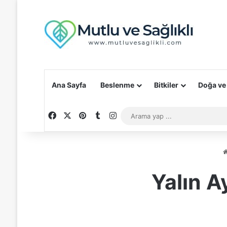
Ana Sayfa
Beslenme
Bitkiler
Doğa ve
Facebook
X
Pinterest
Tumblr
Instagram
Yalın A