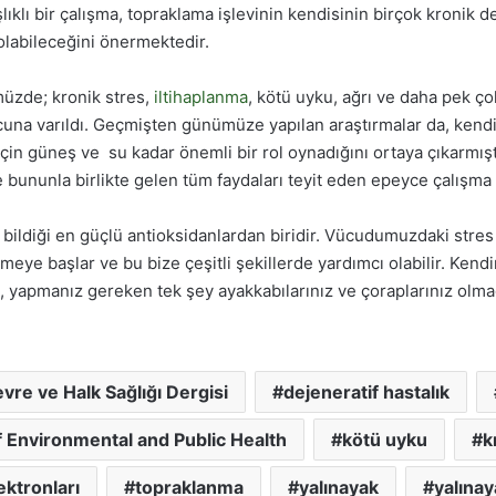
şlıklı bir çalışma, topraklama işlevinin kendisinin birçok kronik de
 olabileceğini önermektedir.
üzde; kronik stres,
iltihaplanma
, kötü uyku, ağrı ve daha pek ç
a varıldı. Geçmişten günümüze yapılan araştırmalar da, kendi
çin güneş ve su kadar önemli bir rol oynadığını ortaya çıkarmışt
ve bununla birlikte gelen tüm faydaları teyit eden epeyce çalışma 
bildiği en güçlü antioksidanlardan biridir. Vücudumuzdaki stre
meye başlar ve bu bize çeşitli şekillerde yardımcı olabilir. Ken
, yapmanız gereken tek şey ayakkabılarınız ve çoraplarınız olmad
vre ve Halk Sağlığı Dergisi
dejeneratif hastalık
f Environmental and Public Health
kötü uyku
k
ektronları
topraklanma
yalınayak
yalına