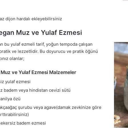
az dijon hardalı ekleyebilirsiniz
gan Muz ve Yulaf Ezmesi
n bu yulaf ezmeli tarif, yoğun tempoda çalışan
pratik ve lezzetlidir. Bu doyurucu ve pratik öğünü
ınız olanlar;
Muz ve Yulaf Ezmesi Malzemeler
iz yulaf ezmesi
iz badem veya hindistan cevizi sütü
vanilya özü
akçaağaç şurubu veya agave(damak zevkinize göre
rttırabilirsiniz)
şekersiz badem ezmesi