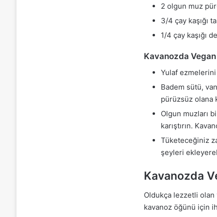
2 olgun muz pür
3/4 çay kaşığı ta
1/4 çay kaşığı d
Kavanozda Vegan M
Yulaf ezmelerin
Badem sütü, vani
pürüzsüz olana k
Olgun muzları bi
karıştırın. Kava
Tüketeceğiniz za
şeyleri ekleyerek
Kavanozda Ve
Oldukça lezzetli olan
kavanoz öğünü için ih