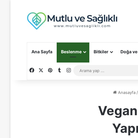
Ana Sayfa
Beslenme
Bitkiler
Doğa ve
Facebook
X
Pinterest
Tumblr
Instagram
Anasayfa
Vegan 
Yap