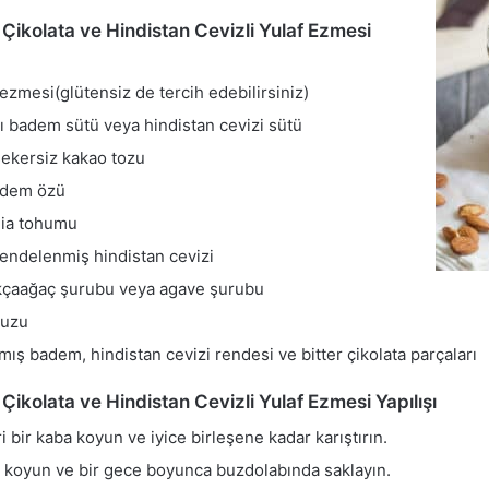
ikolata ve Hindistan Cevizli Yulaf Ezmesi
 ezmesi(glütensiz de tercih edebilirsiniz)
lı badem sütü veya hindistan cevizi sütü
şekersiz kakao tozu
badem özü
hia tohumu
rendelenmiş hindistan cevizi
akçaağaç şurubu veya agave şurubu
tuzu
nmış badem, hindistan cevizi rendesi ve bitter çikolata parçaları
kolata ve Hindistan Cevizli Yulaf Ezmesi Yapılışı
bir kaba koyun ve iyice birleşene kadar karıştırın.
 koyun ve bir gece boyunca buzdolabında saklayın.