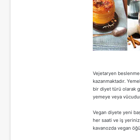
Vejetaryen beslenme
kazanmaktadır. Yemek 
bir diyet türü olarak 
yemeye veya vücudum
Vegan diyete yeni baş
her saati ve iş yerin
kavanozda vegan öğün t