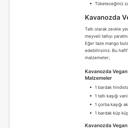
Tüketeceğiniz za
Kavanozda Ve
Tatlı olarak zevkle ye
meyveli tatlıyı yarat
Eğer taze mango bul
edebilirsiniz. Bu hafif 
malzemeler;
Kavanozda Vegan 
Malzemeler
1 bardak hindist
1 tatlı kaşığı van
1 çorba kaşığı 
1 bardak küp kü
Kavanozda Vegan H