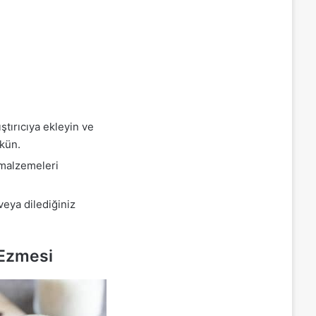
tırıcıya ekleyin ve
ökün.
 malzemeleri
veya dilediğiniz
 Ezmesi