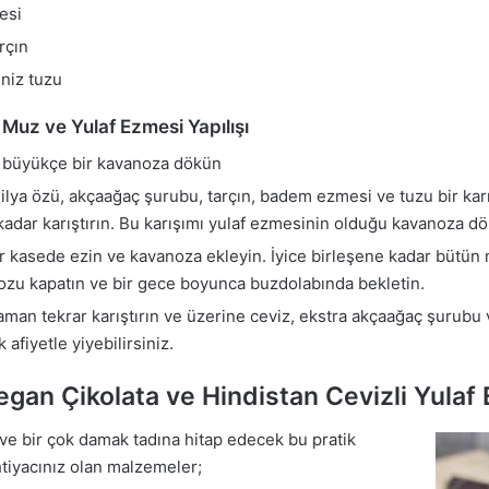
esi
rçın
eniz tuzu
uz ve Yulaf Ezmesi Yapılışı
i büyükçe bir kavanoza dökün
lya özü, akçaağaç şurubu, tarçın, badem ezmesi ve tuzu bir karış
adar karıştırın. Bu karışımı yulaf ezmesinin olduğu kavanoza d
r kasede ezin ve kavanoza ekleyin. İyice birleşene kadar bütün
nozu kapatın ve bir gece boyunca buzdolabında bekletin.
man tekrar karıştırın ve üzerine ceviz, ekstra akçaağaç şurubu 
 afiyetle yiyebilirsiniz.
gan Çikolata ve Hindistan Cevizli Yulaf
 ve bir çok damak tadına hitap edecek bu pratik
tiyacınız olan malzemeler;