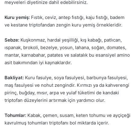
meyveleri diyetinize dahil edebilirsiniz.
Kuru yemiş:
Fıstık, ceviz, antep fıstığı, kaju fıstığı, badem
ve kestane triptofandan zengin kuru yemiş örnekleridir.
Sebze:
Kuşkonmaz, hardal yeşilliği, kış kabağı, patlıcan,
ıspanak, brokoli, bezelye, yosun, lahana, soğan, domates,
mantar, karnabahar, patates ve salatalık bu esansiyel amino
asit bakımından iyi kaynaklardır.
Bakliyat:
Kuru fasulye, soya fasulyesi, barbunya fasulyesi,
maş fasulyesi ve nohut zengindir. Kırmızı ya da kahverengi
pirinç, buğday, mısır, arpa ve yulaf tüketimi de kandaki
triptofan düzeylerini artırmak için yardımcı olur.
Tohumlar:
Kabak, çemen, susam, keten tohumu ve ayçiçeği
kavrulmuş tohumları triptofanı bol miktarda içerir.