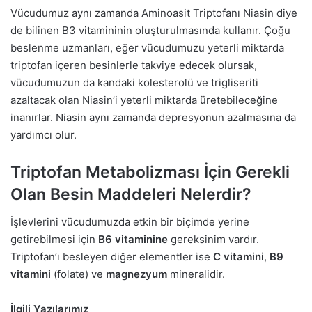
Vücudumuz aynı zamanda Aminoasit Triptofanı Niasin diye
de bilinen B3 vitamininin oluşturulmasında kullanır. Çoğu
beslenme uzmanları, eğer vücudumuzu yeterli miktarda
triptofan içeren besinlerle takviye edecek olursak,
vücudumuzun da kandaki kolesterolü ve trigliseriti
azaltacak olan Niasin’i yeterli miktarda üretebileceğine
inanırlar. Niasin aynı zamanda depresyonun azalmasına da
yardımcı olur.
Triptofan Metabolizması İçin Gerekli
Olan Besin Maddeleri Nelerdir?
İşlevlerini vücudumuzda etkin bir biçimde yerine
getirebilmesi için
B6 vitaminine
gereksinim vardır.
Triptofan’ı besleyen diğer elementler ise
C vitamini
,
B9
vitamini
(folate) ve
magnezyum
mineralidir.
İlgili Yazılarımız