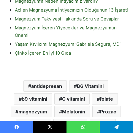
Magnezyum’a Neden İhtiyacımız Vardır?
Acilen Magnezyuma İhtiyacınızın Olduğunun 13 İşareti
Magnezyum Takviyesi Hakkında Soru ve Cevaplar
Magnezyum İçeren Yiyecekler ve Magnezyumun
Önemi
Yaşam Kıvılcımı Magnezyum ‘Gabriela Segura, MD’
Çinko İçeren En İyi 10 Gıda
antidepresan
B6 Vitamini
b9 vitamini
C vitamini
folate
magnezyum
Melatonin
Prozac
serotonin
Triptofan
Zolaft
Facebook
X
WhatsApp
Telegram