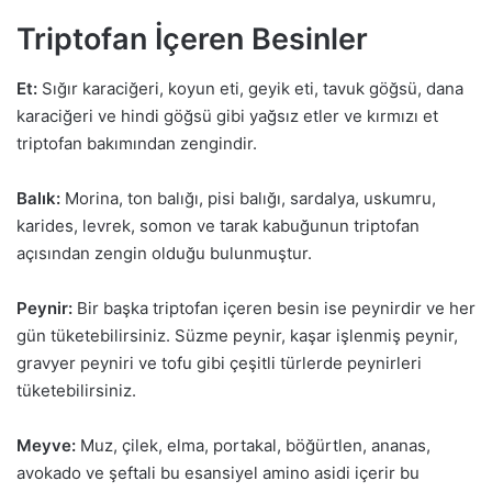
Triptofan İçeren Besinler
Et:
Sığır karaciğeri, koyun eti, geyik eti, tavuk göğsü, dana
karaciğeri ve hindi göğsü gibi yağsız etler ve kırmızı et
triptofan bakımından zengindir.
Balık:
Morina, ton balığı, pisi balığı, sardalya, uskumru,
karides, levrek, somon ve tarak kabuğunun triptofan
açısından zengin olduğu bulunmuştur.
Peynir:
Bir başka triptofan içeren besin ise peynirdir ve her
gün tüketebilirsiniz. Süzme peynir, kaşar işlenmiş peynir,
gravyer peyniri ve tofu gibi çeşitli türlerde peynirleri
tüketebilirsiniz.
Meyve:
Muz, çilek, elma, portakal, böğürtlen, ananas,
avokado ve şeftali bu esansiyel amino asidi içerir bu