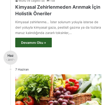
Mutlu ve Sağlıklı (a)
158
Kimyasal Zehirlenmeden Arınmak İçin
Holistik Öneriler
Kimyasal zehirlenme… İster solunum yoluyla isterse de
deri yoluyla kimyasal gaza, pestisit gazına ya da tozlara
maruz kalındığında zararlı toksinler,…
Devamını Oku »
Haz
- 2017 -
7 Haziran