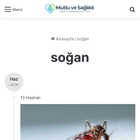
Ar
Menü
Anasayfa
/
soğan
soğan
Haz
- 2019 -
13 Haziran