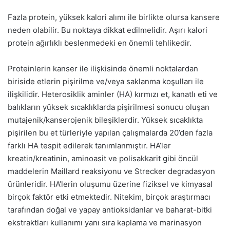
Fazla protein, yüksek kalori alımı ile birlikte olursa kansere
neden olabilir. Bu noktaya dikkat edilmelidir. Aşırı kalori
protein ağırlıklı beslenmedeki en önemli tehlikedir.
Proteinlerin kanser ile ilişkisinde önemli noktalardan
biriside etlerin pişirilme ve/veya saklanma koşulları ile
ilişkilidir. Heterosiklik aminler (HA) kırmızı et, kanatlı eti ve
balıkların yüksek sıcaklıklarda pişirilmesi sonucu oluşan
mutajenik/kanserojenik bileşiklerdir. Yüksek sıcaklıkta
pişirilen bu et türleriyle yapılan çalışmalarda 20’den fazla
farklı HA tespit edilerek tanımlanmıştır. HA’ler
kreatin/kreatinin, aminoasit ve polisakkarit gibi öncül
maddelerin Maillard reaksiyonu ve Strecker degradasyon
ürünleridir. HA’lerin oluşumu üzerine fiziksel ve kimyasal
birçok faktör etki etmektedir. Nitekim, birçok araştırmacı
tarafından doğal ve yapay antioksidanlar ve baharat-bitki
ekstraktları kullanımı yanı sıra kaplama ve marinasyon