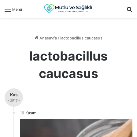
Ar
Menü
Anasayfa
/
lactobacillus caucasus
lactobacillus
caucasus
Kas
- 2016 -
16 Kasım