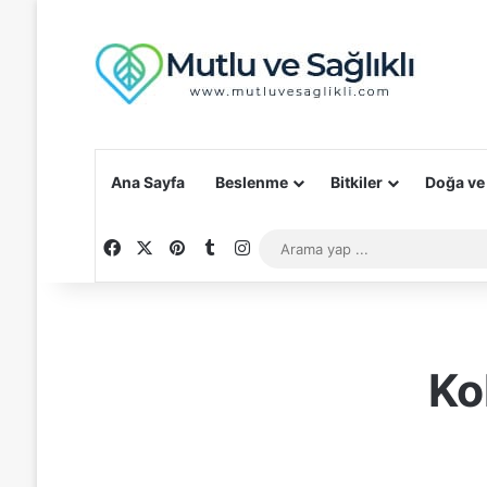
Ana Sayfa
Beslenme
Bitkiler
Doğa ve
Facebook
X
Pinterest
Tumblr
Instagram
Ko