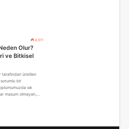
4.511
 Neden Olur?
ri ve Bitkisel
r tarafından üretilen
sorumlu bir
 toplumumuzda sık
dar masum olmayan,…