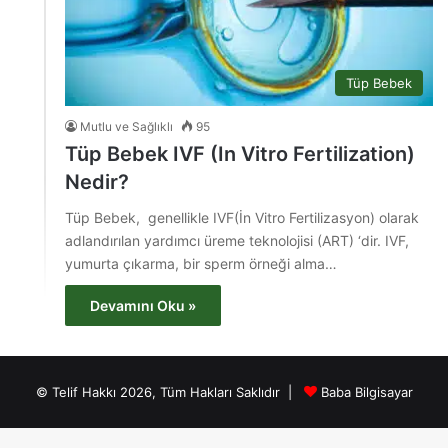
Tüp Bebek
Mutlu ve Sağlıklı
95
Tüp Bebek IVF (In Vitro Fertilization)
Nedir?
Tüp Bebek, genellikle IVF(İn Vitro Fertilizasyon) olarak
adlandırılan yardımcı üreme teknolojisi (ART) ‘dir. IVF,
yumurta çıkarma, bir sperm örneği alma…
Devamını Oku »
© Telif Hakkı 2026, Tüm Hakları Saklıdır |
Baba Bilgisayar