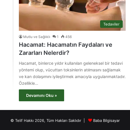
Tedaviler
Mutlu ve Sağlıklı
1
456
Hacamat: Hacamatın Faydaları ve
Zararları Nelerdir?
Hacamat, binlerce yıldır kullanılan geleneksel bir tedavi
yöntemi olup, vücuttan toksinlerin atılmasını sağlamak
ve kan dolaşımını iyileştirmek amacıyla uygulanmaktadır.
Özellikle…
Devamını Oku »
© Telif Hakkı 2026, Tüm Hakları Saklıdır |
Baba Bilgisayar