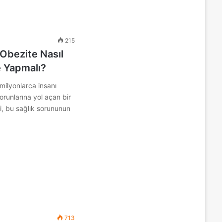
215
 Obezite Nasıl
e Yapmalı?
milyonlarca insanı
sorunlarına yol açan bir
si, bu sağlık sorununun
713