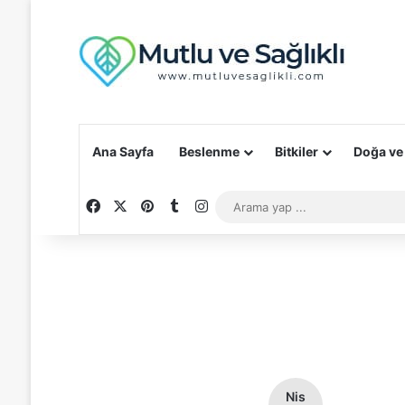
Ana Sayfa
Beslenme
Bitkiler
Doğa ve
Facebook
X
Pinterest
Tumblr
Instagram
Nis