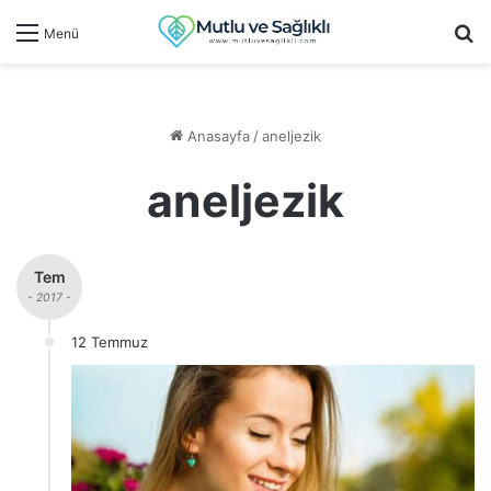
Ar
Menü
Anasayfa
/
aneljezik
aneljezik
Tem
- 2017 -
12 Temmuz