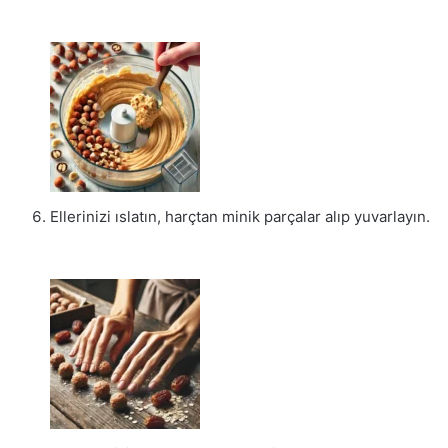
Ellerinizi ıslatın, harçtan minik parçalar alıp yuvarlayın.