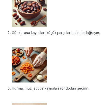
Günkurusu kayısıları küçük parçalar halinde doğrayın.
Hurma, muz, süt ve kayısıları rondodan geçirin.