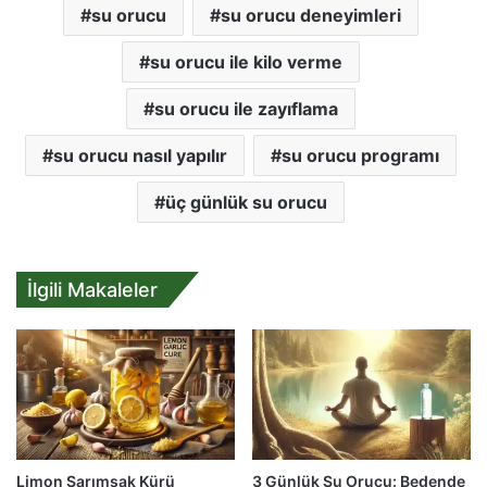
su orucu
su orucu deneyimleri
su orucu ile kilo verme
su orucu ile zayıflama
su orucu nasıl yapılır
su orucu programı
üç günlük su orucu
İlgili Makaleler
Limon Sarımsak Kürü
3 Günlük Su Orucu: Bedende