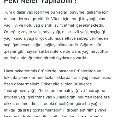
Peki Neler Yapılabilir?
Tüm gıdalar yağ içerir ve bu yağlar büyüme, gelişme için
de son derece gereklidir. Vücut için enerji kaynağı olan
yağı, iyi ve kötü yağ olarak ayırt etmek gerekmektedir.
Örneğin;
zeytin yağı
, soya yağı, mısır özü yağı, ayçiçeği
yağı, kanola yağı birçok olumsuz etkiye sebep vermeden
sağlığın devamlılığını sağlayabilmektedir. Sığır eti,süt
,peynir gibi hayvansal besinlerde de trans yağ mevcuttur
ve doğal olduğundan birçok faydası da vardır.
Hazır paketlenmiş ürünlerde, pastane ürünlerinde ve
lokanta yemeklerinde fazla miktarda trans yağ olmamasına
özen göstermeliyiz. Etiket bilgisi olan ürünlerde
“hidrojenize yağ”, “hidrojene nebati yağ” ve “hidrojene
bitkisel yağ” gibi trans yağ kullanıldığını belirten ibarelere
dikkat edilmelidir. Listedeki önceliğine göre bu yağın
miktarı da artış göstermektedir. Hidrojenleştirilmiş veya
kısmen hidrojenleştirilmiş gibi ifadeler, alınan ürünün