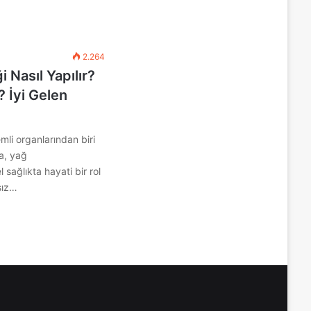
2.264
 Nasıl Yapılır?
? İyi Gelen
li organlarından biri
da, yağ
sağlıkta hayati bir rol
sız…