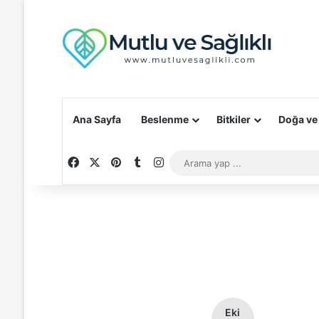
Ana Sayfa
Beslenme
Bitkiler
Doğa ve
Facebook
X
Pinterest
Tumblr
Instagram
Eki