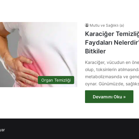
Mutlu ve Sağlıklı (a)
Karaciğer Temizliği
Faydaları Nelerdir
Bitkiler
Karaciğer, vücudun en önem
olup, toksinlerin atılmasın
metabolizmasında ve genel 
Organ Temizliği
oynar. Günümüzde, sağlık
Devamını Oku »
yar