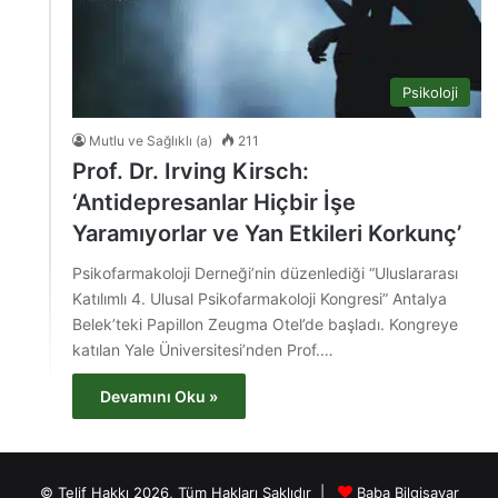
Psikoloji
Mutlu ve Sağlıklı (a)
211
Prof. Dr. Irving Kirsch:
‘Antidepresanlar Hiçbir İşe
Yaramıyorlar ve Yan Etkileri Korkunç’
Psikofarmakoloji Derneği’nin düzenlediği “Uluslararası
Katılımlı 4. Ulusal Psikofarmakoloji Kongresi” Antalya
Belek’teki Papillon Zeugma Otel’de başladı. Kongreye
katılan Yale Üniversitesi’nden Prof.…
Devamını Oku »
© Telif Hakkı 2026, Tüm Hakları Saklıdır |
Baba Bilgisayar