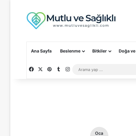
Ana Sayfa
Beslenme
Bitkiler
Doğa ve
Facebook
X
Pinterest
Tumblr
Instagram
Oca