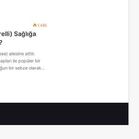
1.485
lli) Sağlığa
?
) ailesine aittir.
pları ile popüler bir
ğun bir sebze olarak…