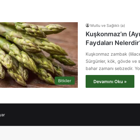
Mutlu ve Sağlıklı (a)
Kuşkonmaz’ın (Ayre
Faydaları Nelerdir
Kuşkonmaz zambak (liliaceae
Sürgünler, kök, gövde ve sa
bahar zamanı sebzedir. Yo
Bitkiler
Devamını Oku »
yar