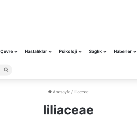
 Çevre
Hastalıklar
Psikoloji
Sağlık
Haberler
Arama
yap
...
Anasayfa
/
liliaceae
liliaceae