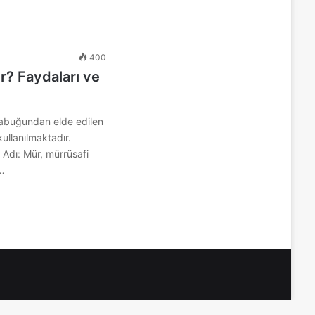
400
r? Faydaları ve
kabuğundan elde edilen
ullanılmaktadır.
Adı: Mür, mürrüsafi
k…