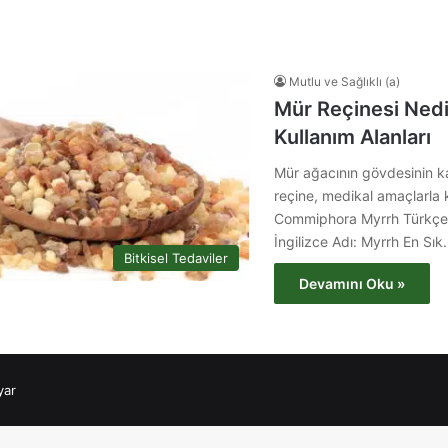
Mutlu ve Sağlıklı (a)
Mür Reçinesi Nedi
Kullanım Alanları
Mür ağacının gövdesinin 
reçine, medikal amaçlarla k
Commiphora Myrrh Türkçe 
İngilizce Adı: Myrrh En Sı
Bitkisel Tedaviler
Devamını Oku »
yar