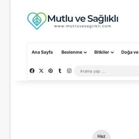
Ana Sayfa
Beslenme
Bitkiler
Doğa ve
Facebook
X
Pinterest
Tumblr
Instagram
Haz