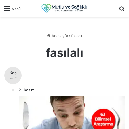
Ar
Menü
Anasayfa
/
fasılalı
fasılalı
Kas
- 2016 -
21 Kasım