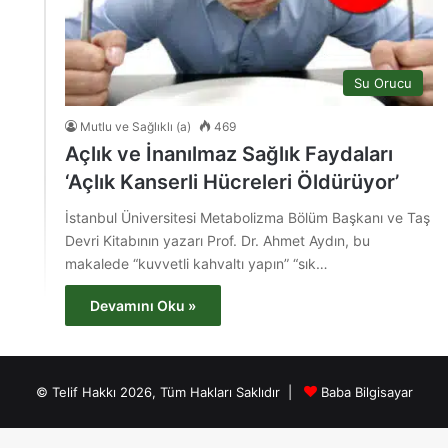
Su Orucu
Mutlu ve Sağlıklı (a)
469
Açlık ve İnanılmaz Sağlık Faydaları
‘Açlık Kanserli Hücreleri Öldürüyor’
İstanbul Üniversitesi Metabolizma Bölüm Başkanı ve Taş
Devri Kitabının yazarı Prof. Dr. Ahmet Aydın, bu
makalede “kuvvetli kahvaltı yapın” “sık…
Devamını Oku »
© Telif Hakkı 2026, Tüm Hakları Saklıdır |
Baba Bilgisayar