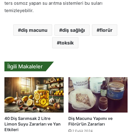
ters osmoz yapan su arıtma sistemleri bu suları
temizleyebilir.
diş macunu
diş sağlığı
florür
toksik
İlgili Makaleler
40 Diş Sarımsak 2 Litre
Diş Macunu Yapımı ve
Limon Suyu Zararları ve Yan
Flörür’ün Zararları
Etkileri
2 Eylül 2024