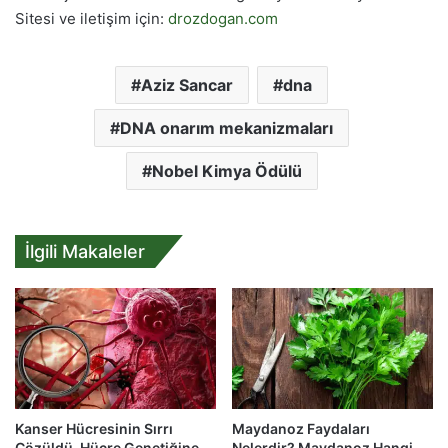
Sitesi ve iletişim için:
drozdogan.com
Aziz Sancar
dna
DNA onarım mekanizmaları
Nobel Kimya Ödülü
İlgili Makaleler
Kanser Hücresinin Sırrı
Maydanoz Faydaları
Çözüldü. Hücre Genetiğine
Nelerdir? Maydanoz Hangi